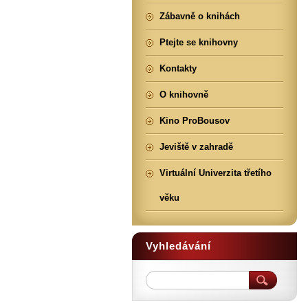
Zábavně o knihách
Ptejte se knihovny
Kontakty
O knihovně
Kino ProBousov
Jeviště v zahradě
Virtuální Univerzita třetího
věku
Vyhledávání