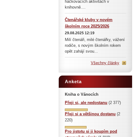
háčkovacích aktivitách v
knihovně....
Čtenářské kluby v novém
školním roce 2025/2026
29.08.2025 12:19
Milí čtenáři, milé čtenářky, vážení
rodiče, s novým školním rokem
opět zahájí svou...
Všechny články
Anketa
Kniha o Vánocích
Přeji si, ale nedostanu
(2 377)
Přeji si a většinou dostanu
(2
220)
Pro jistotu si ji koupím pod