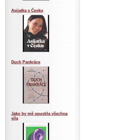
Asijatka v Česku
Duch Pankráce
Jako by mě opustila všechna
síla