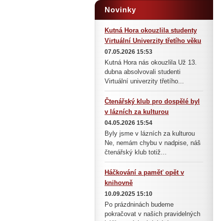
Novinky
Kutná Hora okouzlila studenty
Virtuální Univerzity třetího věku
07.05.2026 15:53
Kutná Hora nás okouzlila Už 13.
dubna absolvovali studenti
Virtuální univerzity třetího...
Čtenářský klub pro dospělé byl
v lázních za kulturou
04.05.2026 15:54
Byly jsme v lázních za kulturou
Ne, nemám chybu v nadpise, náš
čtenářský klub totiž...
Háčkování a paměť opět v
knihovně
10.09.2025 15:10
Po prázdninách budeme
pokračovat v našich pravidelných