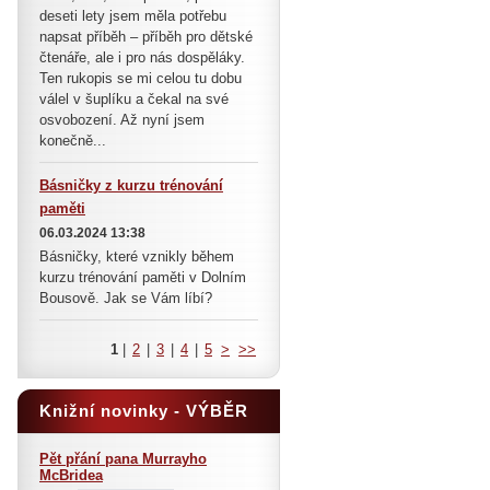
deseti lety jsem měla potřebu
napsat příběh – příběh pro dětské
čtenáře, ale i pro nás dospěláky.
Ten rukopis se mi celou tu dobu
válel v šuplíku a čekal na své
osvobození. Až nyní jsem
konečně...
Básničky z kurzu trénování
paměti
06.03.2024 13:38
Básničky, které vznikly během
kurzu trénování paměti v Dolním
Bousově. Jak se Vám líbí?
1
|
2
|
3
|
4
|
5
>
>>
Knižní novinky - VÝBĚR
Pět přání pana Murrayho
McBridea