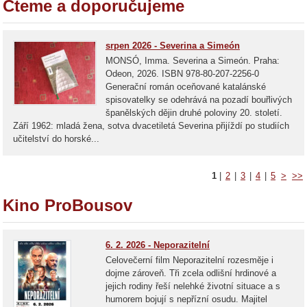
Čteme a doporučujeme
srpen 2026 - Severina a Simeón
MONSÓ, Imma. Severina a Simeón. Praha:
Odeon, 2026. ISBN 978-80-207-2256-0
Generační román oceňované katalánské
spisovatelky se odehrává na pozadí bouřlivých
španělských dějin druhé poloviny 20. století.
Září 1962: mladá žena, sotva dvacetiletá Severina přijíždí po studiích
učitelství do horské...
1
|
2
|
3
|
4
|
5
>
>>
Kino ProBousov
6. 2. 2026 - Neporazitelní
Celovečerní film Neporazitelní rozesměje i
dojme zároveň. Tři zcela odlišní hrdinové a
jejich rodiny řeší nelehké životní situace a s
humorem bojují s nepřízní osudu. Majitel