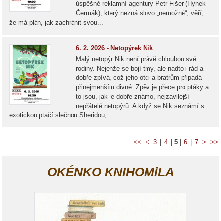
úspěšné reklamní agentury Petr Fišer (Hynek
Čermák), který nezná slovo „nemožné“, věří,
že má plán, jak zachránit svou...
6. 2. 2026 - Netopýrek Nik
Malý netopýr Nik není právě chloubou své
rodiny. Nejenže se bojí tmy, ale nadto i rád a
dobře zpívá, což jeho otci a bratrům připadá
přinejmenším divné. Zpěv je přece pro ptáky a
to jsou, jak je dobře známo, nejzavilejší
nepřátelé netopýrů. A když se Nik seznámí s
exotickou ptačí slečnou Sheridou,...
<<
<
3
|
4
|
5
|
6
|
7
>
>>
OKÉNKO KNIHOMiLA