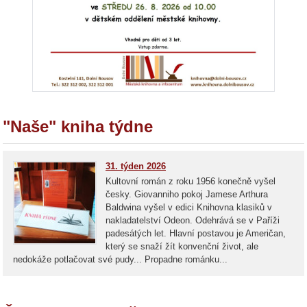
"Naše" kniha týdne
31. týden 2026
Kultovní román z roku 1956 konečně vyšel
česky. Giovanniho pokoj Jamese Arthura
Baldwina vyšel v edici Knihovna klasiků v
nakladatelství Odeon. Odehrává se v Paříži
padesátých let. Hlavní postavou je Američan,
který se snaží žít konvenční život, ale
nedokáže potlačovat své pudy... Propadne románku...