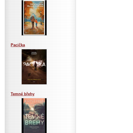
Pacička
Temné břehy