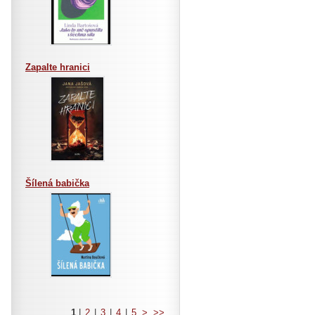
Zapalte hranici
Šílená babička
1
|
2
|
3
|
4
|
5
>
>>