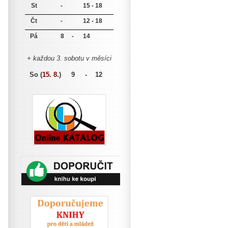
St
-
15 - 18
Čt
-
12 - 18
Pá
8 -
14
+ každou 3. sobotu v měsíci
So (
15. 8.
)
9 - 12