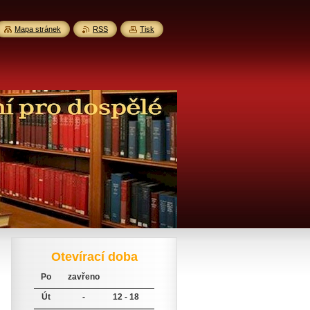
Mapa stránek
RSS
Tisk
Otevírací doba
Po
zavřeno
Út
-
12 - 18