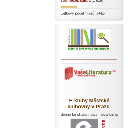
stromeček sám/a
(1 819)
Celkový počet hlasů:
6416
____________________________
____________________________
E-knihy Městské
knihovny v Praze
denně ke stažení další nová kniha