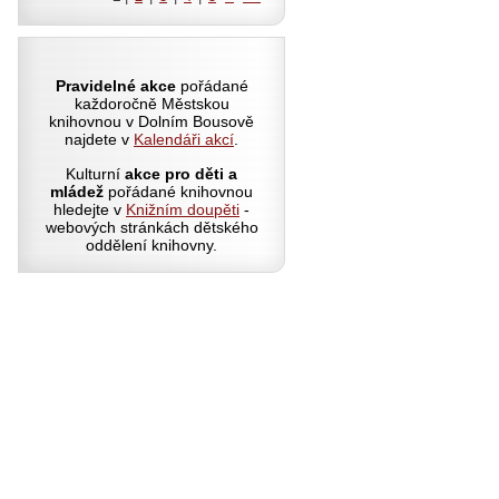
Pravidelné akce
pořádané
každoročně Městskou
knihovnou v Dolním Bousově
najdete v
Kalendáři akcí
.
Kulturní
akce pro děti a
mládež
pořádané knihovnou
hledejte v
Knižním doupěti
-
webových stránkách dětského
oddělení knihovny.