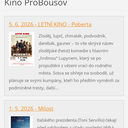
Kino ProBousov
5. 6. 2026 - LETNÍ KINO - Poberta
Zloděj, lupič, chmaták, podvodník,
darebák, gauner – to vše skrývá název
zlodějské (heist) komedie s hlavním
„hrdinou“ Lupynem, který se po
propuštění z vězení vrací do rodného
města. Sotva se ohřeje na svobodě, už
plánuje se svými kumpány, kteří ho předtím vyměnili za
podmíněné tresty, další...
1. 5. 2026 - Milost
Italského prezidenta (Toni Servillo) čekají
před odchodem z úřadu poslední těžká