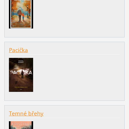
Pacička
Temné břehy