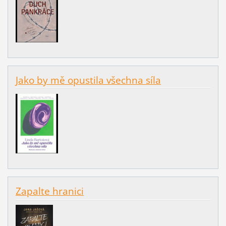
Jako by mě opustila všechna síla
Zapalte hranici