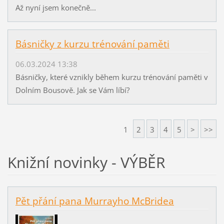
Až nyní jsem konečně...
Básničky z kurzu trénování paměti
06.03.2024 13:38
Básničky, které vznikly během kurzu trénování paměti v
Dolním Bousově. Jak se Vám líbí?
1
2
3
4
5
>
>>
Knižní novinky - VÝBĚR
Pět přání pana Murrayho McBridea