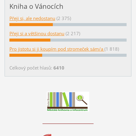
Kniha o Vánocích
Přeji si, ale nedostanu
(2 375)
Přeji si a většinou dostanu
(2 217)
Pro jistotu si ji koupím pod stromeček sám/a
(1 818)
Celkový počet hlasů:
6410
____________________________