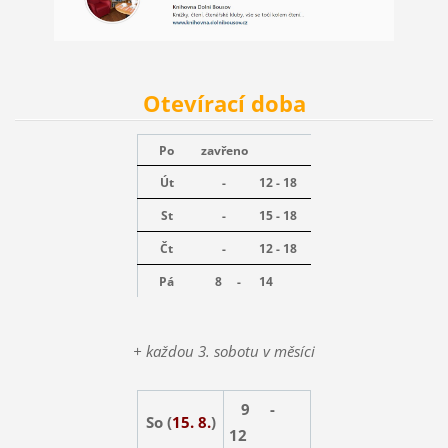
Otevírací doba
Po
zavřeno
Út
-
12 - 18
St
-
15 - 18
Čt
-
12 - 18
Pá
8 -
14
+ každou 3. sobotu v měsíci
9 -
So (
15. 8.
)
12