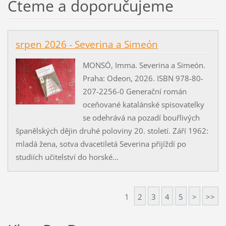
Čteme a doporučujeme
srpen 2026 - Severina a Simeón
MONSÓ, Imma. Severina a Simeón.
Praha: Odeon, 2026. ISBN 978-80-
207-2256-0 Generační román
oceňované katalánské spisovatelky
se odehrává na pozadí bouřlivých
španělských dějin druhé poloviny 20. století. Září 1962:
mladá žena, sotva dvacetiletá Severina přijíždí po
studiích učitelství do horské...
1
2
3
4
5
>
>>