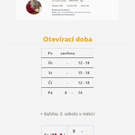
Otevírací doba
Po
zavřeno
Út
-
12 - 18
St
-
15 - 18
Čt
-
12 - 18
Pá
8 -
14
+ každou 3. sobotu v měsíci
9 -
So (
15. 8.
)