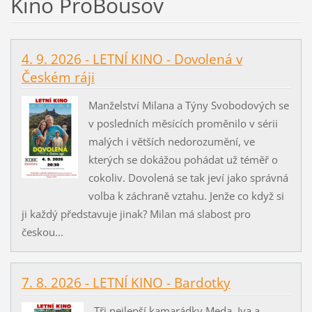
Kino ProBousov
4. 9. 2026 - LETNÍ KINO - Dovolená v
Českém ráji
Manželství Milana a Týny Svobodových se
v posledních měsících proměnilo v sérii
malých i větších nedorozumění, ve
kterých se dokážou pohádat už téměř o
cokoliv. Dovolená se tak jeví jako správná
volba k záchraně vztahu. Jenže co když si
ji každý představuje jinak? Milan má slabost pro
českou...
7. 8. 2026 - LETNÍ KINO - Bardotky
Tři nejlepší kamarádky Meda, Iva a