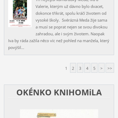
Valerie, kterým už dávno bylo dvacet,
dokonce třikrát, spolu kráčí životem od
vysoké školy. Svérázná Meda žije sama
a musí se poprat nejen se svou divokou
zahradou, ale i svým životem. Naopak
Iva by ráda zažila něco víc než pohled na manžela, který
povýšil...
1
2
3
4
5
>
>>
OKÉNKO KNIHOMiLA