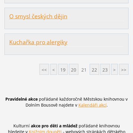
O smysl českých dějin
Kuchařka pro alergiky
<<
<
19
20
21
22
23
>
>>
Pravidelné akce
pořádané každoročně Městskou knihovnou v
Dolním Bousově najdete v
Kalendáři akcí
.
Kulturní
akce pro děti a mládež
pořádané knihovnou
hledejte v
Knižním doupěti
- webových stránkách dětského