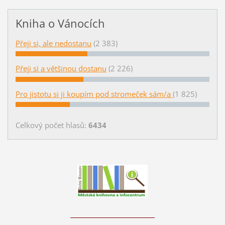
Kniha o Vánocích
Přeji si, ale nedostanu
(2 383)
Přeji si a většinou dostanu
(2 226)
Pro jistotu si ji koupím pod stromeček sám/a
(1 825)
Celkový počet hlasů:
6434
____________________________