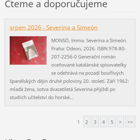
Čteme a doporučujeme
srpen 2026 - Severina a Simeón
MONSÓ, Imma. Severina a Simeón.
Praha: Odeon, 2026. ISBN 978-80-
207-2256-0 Generační román
oceňované katalánské spisovatelky
se odehrává na pozadí bouřlivých
španělských dějin druhé poloviny 20. století. Září 1962:
mladá žena, sotva dvacetiletá Severina přijíždí po
studiích učitelství do horské...
1
2
3
4
5
>
>>