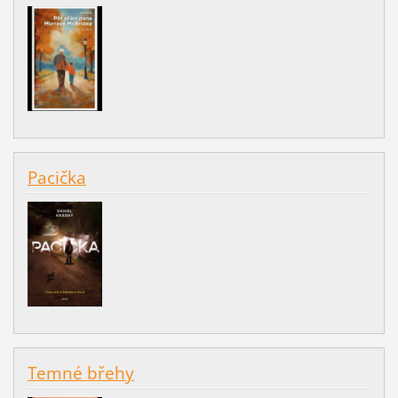
Pacička
Temné břehy