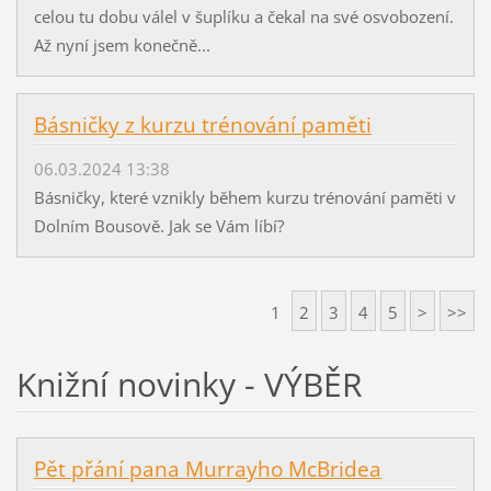
celou tu dobu válel v šuplíku a čekal na své osvobození.
Až nyní jsem konečně...
Básničky z kurzu trénování paměti
06.03.2024 13:38
Básničky, které vznikly během kurzu trénování paměti v
Dolním Bousově. Jak se Vám líbí?
1
2
3
4
5
>
>>
Knižní novinky - VÝBĚR
Pět přání pana Murrayho McBridea