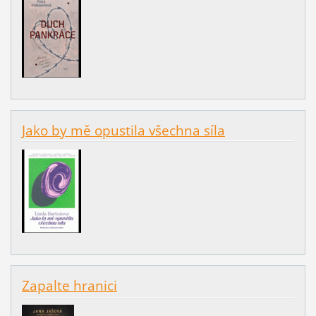
Jako by mě opustila všechna síla
Zapalte hranici