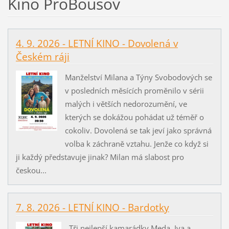
Kino ProBousov
4. 9. 2026 - LETNÍ KINO - Dovolená v
Českém ráji
Manželství Milana a Týny Svobodových se
v posledních měsících proměnilo v sérii
malých i větších nedorozumění, ve
kterých se dokážou pohádat už téměř o
cokoliv. Dovolená se tak jeví jako správná
volba k záchraně vztahu. Jenže co když si
ji každý představuje jinak? Milan má slabost pro
českou...
7. 8. 2026 - LETNÍ KINO - Bardotky
Tři nejlepší kamarádky Meda, Iva a