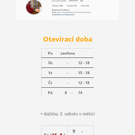
Otevírací doba
Po
zavřeno
Út
-
12 - 18
St
-
15 - 18
Čt
-
12 - 18
Pá
8 -
14
+ každou 3. sobotu v měsíci
9 -
So (
15. 8.
)