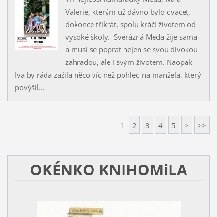
Valerie, kterým už dávno bylo dvacet,
dokonce třikrát, spolu kráčí životem od
vysoké školy. Svérázná Meda žije sama
a musí se poprat nejen se svou divokou
zahradou, ale i svým životem. Naopak
Iva by ráda zažila něco víc než pohled na manžela, který
povýšil...
1
2
3
4
5
>
>>
OKÉNKO KNIHOMiLA