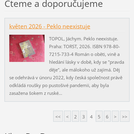
Čteme a doporučujeme
květen 2026 - Peklo neexistuje
TOPOL, Jáchym. Peklo neexistuje.
Praha: TORST, 2026. ISBN 978-80-
7215-733-4 Román o oběti, vině a
hledání lásky v době, kdy se "pravda
děje", ale málokoho už zajímá. Děj
se odehrává v únoru 2022, kdy česká společnost právě
odkládá roušky po pustošivé pandemii, aby byla
zasažena šokem z ruské...
<<
<
2
3
4
5
6
>
>>