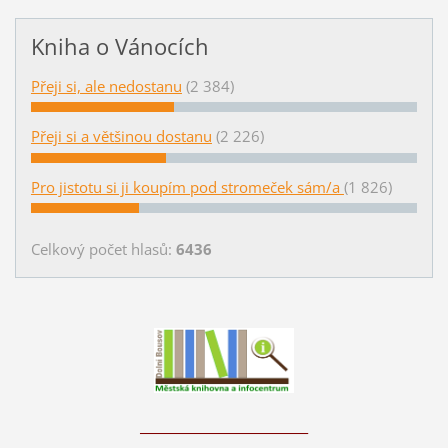
Kniha o Vánocích
Přeji si, ale nedostanu
(2 384)
Přeji si a většinou dostanu
(2 226)
Pro jistotu si ji koupím pod stromeček sám/a
(1 826)
Celkový počet hlasů:
6436
____________________________