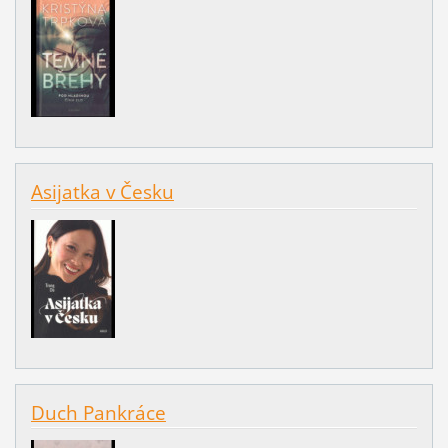
Asijatka v Česku
Duch Pankráce