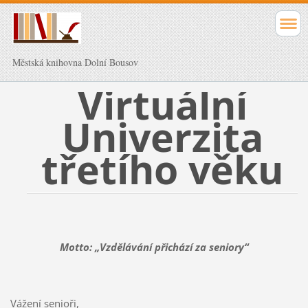
Městská knihovna Dolní Bousov
Virtuální
Univerzita
třetího věku
Motto: „Vzdělávání přichází za seniory“
Vážení senioři,