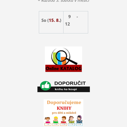
+ každou 3. sobotu v měsíci
9 -
So (
15. 8.
)
12