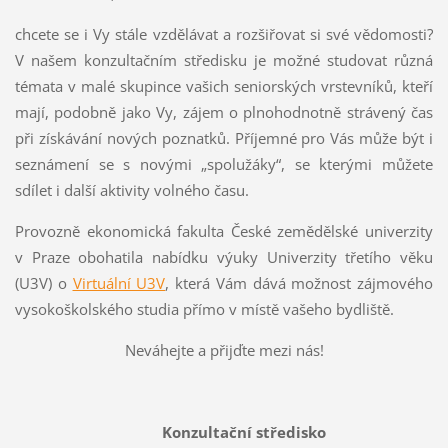
chcete se i Vy stále vzdělávat a rozšiřovat si své vědomosti?
V našem konzultačním středisku je možné studovat různá
témata v malé skupince vašich seniorských vrstevníků, kteří
mají, podobně jako Vy, zájem o plnohodnotně strávený čas
při získávání nových poznatků. Příjemné pro Vás může být i
seznámení se s novými „spolužáky“, se kterými můžete
sdílet i další aktivity volného času.
Provozně ekonomická fakulta České zemědělské univerzity
v Praze obohatila nabídku výuky Univerzity třetího věku
(U3V) o
Virtuální U3V
, která Vám dává možnost zájmového
vysokoškolského studia přímo v místě vašeho bydliště.
Neváhejte a přijďte mezi nás!
Konzultační středisko