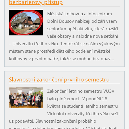
bezbariérový přístup
Městská knihovna a infocentrum
Dolní Bousov nabízejí od září všem
seniorům opět aktivitu, která rozšíří
vaše obzory a nabídne nová setkání
– Univerzitu třetího věku. Tentokrát se naším výukovým
místem stane prostředí dětského oddělení městské
knihovny v prvním patře, takže se mohou bez obav...
Slavnostní zakončení prvního semestru
Zakončení letního semestru VU3V
bylo plné emocí V pondělí 28.
května se studenti letního semestru
Virtuální univerzity třetího věku sešli
už podeváté. Slavnostní zakončení proběhlo
v prostorách dolnobousovské radnice. Všichni studenti