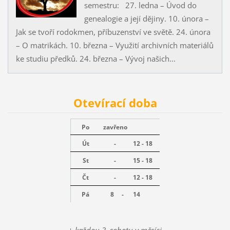
semestru: 27. ledna – Úvod do
genealogie a její dějiny. 10. února –
Jak se tvoří rodokmen, příbuzenství ve světě. 24. února
– O matrikách. 10. března – Využití archivních materiálů
ke studiu předků. 24. března – Vývoj našich...
Otevírací doba
Po
zavřeno
Út
-
12 - 18
St
-
15 - 18
Čt
-
12 - 18
Pá
8 -
14