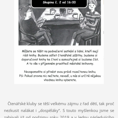
Čtenářské kluby se těší velkému zájmu z řad dětí, tak proč
nezkusit nalákat i „dospěláky“. S touto myšlenkou jsme se
zabývali již od podzimu roku 2019 a v lednu následujícího