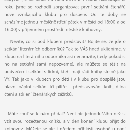
roku jsme se rozhodli zorganizovat první setkání čtenářů
nově vznikajícího klubu pro dospělé. Od té doby se
scházíme jednou měsíčně (třetí pátek v měsíci od 18:00 a od
16:00) v příjemném prostředí městské knihovny.
Nevíte, co si pod klubem představit? Bojíte se, že jde o
setkání literárních odborníků? Tak to VÁS hned uklidníme, v
klubu na literárního odborníka asi nenarazíte, (tedy pokud si
ho na setkání sami nepozveme), ale můžete se těšit na
podvečerní setkání s lidmi, kteří mají rádi knihy stejně jako
VY. Tak jako v klubech pro děti i v klubu pro dospělé jsou
hlavní náplní setkání tři pilíře – představování knih, dílna
čtení a sdílení čtenářských zážitků.
Máte chuť se k nám přidat? Není nic jednoduššího než si
vzít svou rozečtenou knížku a v den konání klubu přijít do
knihovny. Můžete se ale i předem přihlásit osobně u paní