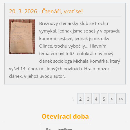
20. 3. 2026 - Čtenáři, vrať se!
Březnový čtenářský klub se trochu
vymykal. Jednak jsme se sešly v opravdu
komorní sestavě, jednak jsme, díky
Olince, trochu vybočily… Hlavním
tématem byl totiž tentokrát novinový
článek sociologa Michala Komárka, který
vyšel 14. února v Lidových novinách. Hra o mozek –
článek, v jehož úvodu autor...
1
2
3
4
5
>
>>
Otevírací doba
Po
zavřeno