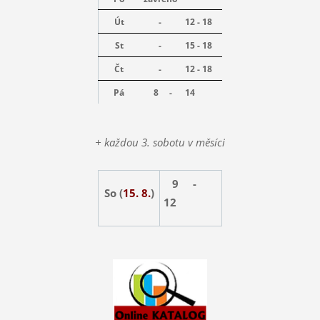
Út
-
12 - 18
St
-
15 - 18
Čt
-
12 - 18
Pá
8 -
14
+ každou 3. sobotu v měsíci
9 -
So (
15. 8.
)
12