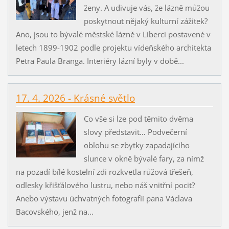
ženy. A udivuje vás, že lázně můžou
poskytnout nějaký kulturní zážitek?
Ano, jsou to bývalé městské lázně v Liberci postavené v
letech 1899-1902 podle projektu vídeňského architekta
Petra Paula Branga. Interiéry lázní byly v době...
17. 4. 2026 - Krásné světlo
Co vše si lze pod těmito dvěma
slovy představit… Podvečerní
oblohu se zbytky zapadajícího
slunce v okně bývalé fary, za nímž
na pozadí bílé kostelní zdi rozkvetla růžová třešeň,
odlesky křišťálového lustru, nebo náš vnitřní pocit?
Anebo výstavu úchvatných fotografií pana Václava
Bacovského, jenž na...