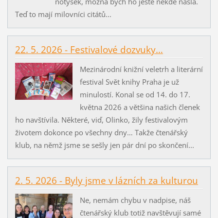
notýsek, možná bych ho ještě někde našla.
Teď to mají milovníci citátů...
22. 5. 2026 - Festivalové dozvuky…
Mezinárodní knižní veletrh a literární
festival Svět knihy Praha je už
minulostí. Konal se od 14. do 17.
května 2026 a většina našich členek
ho navštívila. Některé, viď, Olinko, žily festivalovým
životem dokonce po všechny dny… Takže čtenářský
klub, na němž jsme se sešly jen pár dní po skončení...
2. 5. 2026 - Byly jsme v lázních za kulturou
Ne, nemám chybu v nadpise, náš
čtenářský klub totiž navštěvují samé