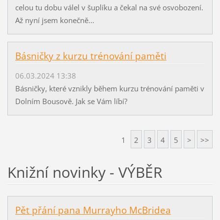
celou tu dobu válel v šuplíku a čekal na své osvobození.
Až nyní jsem konečně...
Básničky z kurzu trénování paměti
06.03.2024 13:38
Básničky, které vznikly během kurzu trénování paměti v
Dolním Bousově. Jak se Vám líbí?
1
2
3
4
5
>
>>
Knižní novinky - VÝBĚR
Pět přání pana Murrayho McBridea