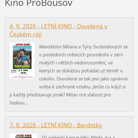
Kino ProBousov
4. 9. 2026 - LETNÍ KINO - Dovolená v
Českém ráji
Manželství Milana a Týny Svobodových se
v posledních měsících proměnilo v sérii
malých i větších nedorozumění, ve
kterých se dokážou pohádat už téměř o
cokoliv. Dovolená se tak jeví jako správná
volba k záchraně vztahu. Jenže co když si
ji každý představuje jinak? Milan má slabost pro
českou...
7. 8. 2026 - LETNÍ KINO - Bardotky
Tři nejlepší kamarádky Meda, Iva a