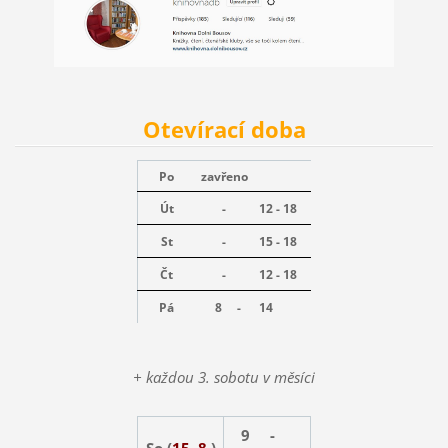
Otevírací doba
Po
zavřeno
Út
-
12 - 18
St
-
15 - 18
Čt
-
12 - 18
Pá
8 -
14
+ každou 3. sobotu v měsíci
9 -
So (
15. 8.
)