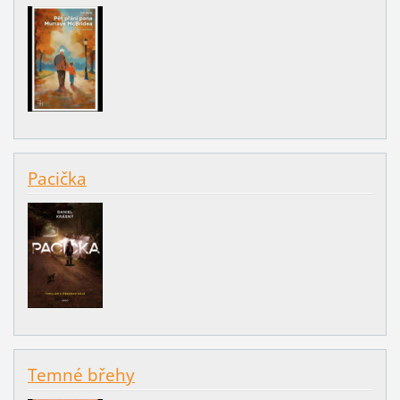
Pacička
Temné břehy