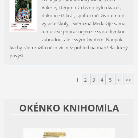
Valerie, kterým už dávno bylo dvacet,
dokonce třikrát, spolu kráčí životem od
vysoké školy. Svérázná Meda žije sama
a musí se poprat nejen se svou divokou
zahradou, ale i svým životem. Naopak
Iva by ráda zažila něco víc než pohled na manžela, který
povýšil...
1
2
3
4
5
>
>>
OKÉNKO KNIHOMiLA