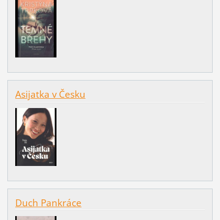
Asijatka v Česku
Duch Pankráce