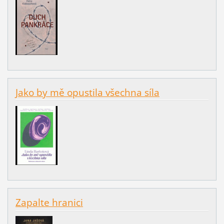
Jako by mě opustila všechna síla
Zapalte hranici