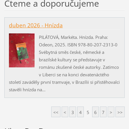
Čteme a doporučujeme
duben 2026 - Hnízda
PILÁTOVÁ, Markéta. Hnízda. Praha:
Odeon, 2025. ISBN 978-80-207-2313-0
Svébytná směs české, německé a
brazilské kultury se představuje v
románu zkušené české autorky. Zatímco
v Liberci se na konci devatenáctého
století zaváděly první tramvaje, v Brazílii si přistěhovalci
stavěli hnízda na...
<<
<
3
4
5
6
7
>
>>