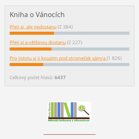
Kniha o Vánocích
Přeji si, ale nedostanu
(2 384)
Přeji si a většinou dostanu
(2 227)
Pro jistotu si ji koupím pod stromeček sám/a
(1 826)
Celkový počet hlasů:
6437
____________________________