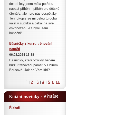
deseti lety jsem měla potřebu
napsat příběh – příběh pro dětské
čtenáře, ale i pro nás dospěláky.
Ten rukopis se mi celou tu dobu
válel v šuplíku a čekal na své
osvobození. Až nyní jsem
konečně...
Básničky z kurzu trénování
paměti
06.03.2024 13:38
Básničky, které vznikly během
kurzu trénování paměti v Dolním
Bousově. Jak se Vám líbí?
1
|
2
|
3
|
4
|
5
>
>>
Knižní novinky - VÝBĚR
Řízkaři