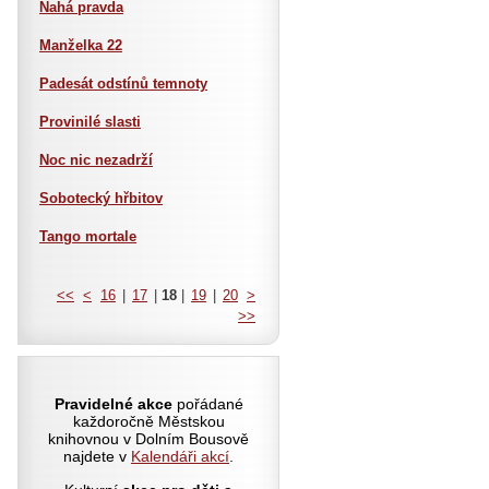
Nahá pravda
Manželka 22
Padesát odstínů temnoty
Provinilé slasti
Noc nic nezadrží
Sobotecký hřbitov
Tango mortale
<<
<
16
|
17
|
18
|
19
|
20
>
>>
Pravidelné akce
pořádané
každoročně Městskou
knihovnou v Dolním Bousově
najdete v
Kalendáři akcí
.