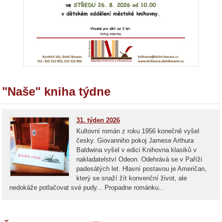
"Naše" kniha týdne
31. týden 2026
Kultovní román z roku 1956 konečně vyšel
česky. Giovanniho pokoj Jamese Arthura
Baldwina vyšel v edici Knihovna klasiků v
nakladatelství Odeon. Odehrává se v Paříži
padesátých let. Hlavní postavou je Američan,
který se snaží žít konvenční život, ale
nedokáže potlačovat své pudy... Propadne románku...