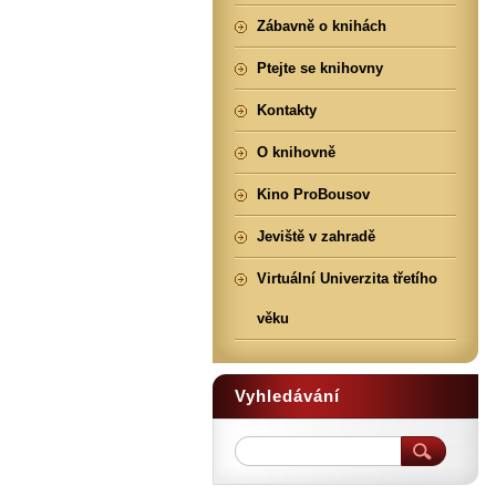
Zábavně o knihách
Ptejte se knihovny
Kontakty
O knihovně
Kino ProBousov
Jeviště v zahradě
Virtuální Univerzita třetího
věku
Vyhledávání