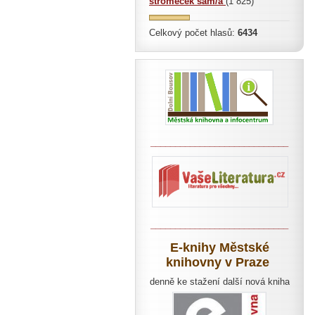
stromeček sám/a
(1 825)
Celkový počet hlasů:
6434
____________________________
____________________________
E-knihy Městské
knihovny v Praze
denně ke stažení další nová kniha