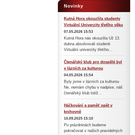
Novinky
Kutná Hora okouzlila studenty
Virtuální Univerzity třetího věku
07.05.2026 15:53
Kutná Hora nás okouzlila Už 13.
dubna absolvovali studenti
Virtuální univerzity třetího...
Čtenářský klub pro dospělé byl
v lázních za kulturou
04.05.2026 15:54
Byly jsme v lázních za kulturou
Ne, nemám chybu v nadpise, náš
čtenářský klub totiž...
Háčkování a paměť opět v
knihovně
10.09.2025 15:10
Po prázdninách budeme
pokračovat v našich pravidelných