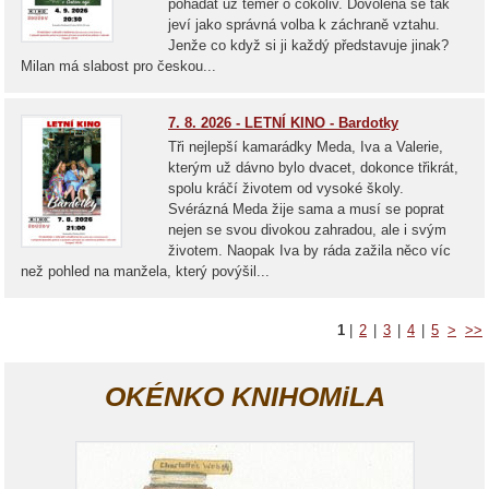
pohádat už téměř o cokoliv. Dovolená se tak
jeví jako správná volba k záchraně vztahu.
Jenže co když si ji každý představuje jinak?
Milan má slabost pro českou...
7. 8. 2026 - LETNÍ KINO - Bardotky
Tři nejlepší kamarádky Meda, Iva a Valerie,
kterým už dávno bylo dvacet, dokonce třikrát,
spolu kráčí životem od vysoké školy.
Svérázná Meda žije sama a musí se poprat
nejen se svou divokou zahradou, ale i svým
životem. Naopak Iva by ráda zažila něco víc
než pohled na manžela, který povýšil...
1
|
2
|
3
|
4
|
5
>
>>
OKÉNKO KNIHOMiLA