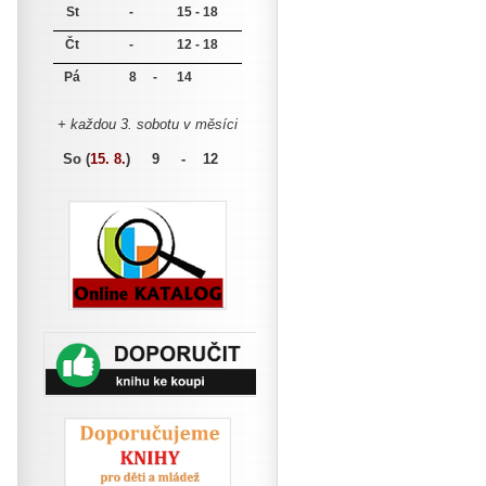
St
-
15 - 18
Čt
-
12 - 18
Pá
8 -
14
+ každou 3. sobotu v měsíci
So (
15. 8.
)
9 - 12