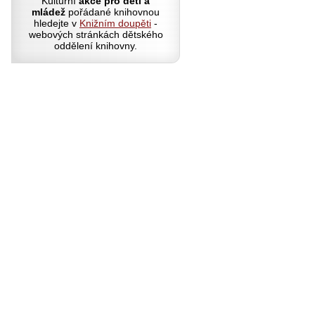
Kulturní
akce pro děti a
mládež
pořádané knihovnou
hledejte v
Knižním doupěti
-
webových stránkách dětského
oddělení knihovny.