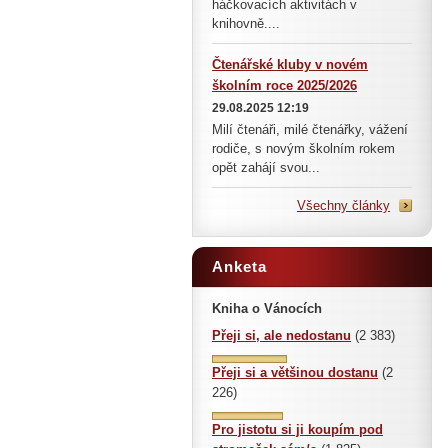
háčkovacích aktivitách v
knihovně....
Čtenářské kluby v novém
školním roce 2025/2026
29.08.2025 12:19
Milí čtenáři, milé čtenářky, vážení
rodiče, s novým školním rokem
opět zahájí svou...
Všechny články
Anketa
Kniha o Vánocích
Přeji si, ale nedostanu
(2 383)
Přeji si a většinou dostanu
(2
226)
Pro jistotu si ji koupím pod