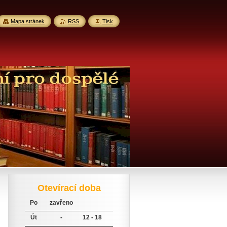
Mapa stránek
RSS
Tisk
Otevírací doba
Po
zavřeno
Út
-
12 - 18