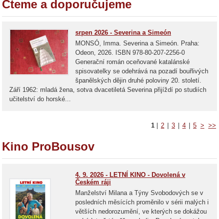
Čteme a doporučujeme
srpen 2026 - Severina a Simeón
MONSÓ, Imma. Severina a Simeón. Praha:
Odeon, 2026. ISBN 978-80-207-2256-0
Generační román oceňované katalánské
spisovatelky se odehrává na pozadí bouřlivých
španělských dějin druhé poloviny 20. století.
Září 1962: mladá žena, sotva dvacetiletá Severina přijíždí po studiích
učitelství do horské...
1
|
2
|
3
|
4
|
5
>
>>
Kino ProBousov
4. 9. 2026 - LETNÍ KINO - Dovolená v
Českém ráji
Manželství Milana a Týny Svobodových se v
posledních měsících proměnilo v sérii malých i
větších nedorozumění, ve kterých se dokážou