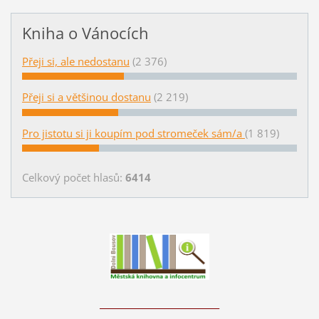
Kniha o Vánocích
Přeji si, ale nedostanu
(2 376)
Přeji si a většinou dostanu
(2 219)
Pro jistotu si ji koupím pod stromeček sám/a
(1 819)
Celkový počet hlasů:
6414
____________________________