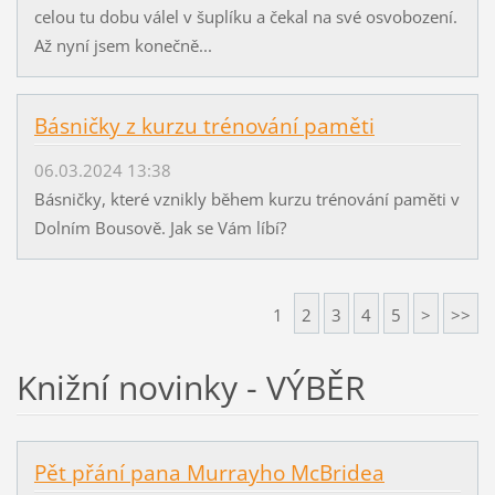
celou tu dobu válel v šuplíku a čekal na své osvobození.
Až nyní jsem konečně...
Básničky z kurzu trénování paměti
06.03.2024 13:38
Básničky, které vznikly během kurzu trénování paměti v
Dolním Bousově. Jak se Vám líbí?
1
2
3
4
5
>
>>
Knižní novinky - VÝBĚR
Pět přání pana Murrayho McBridea