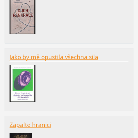
Jako by mě opustila všechna síla
Zapalte hranici