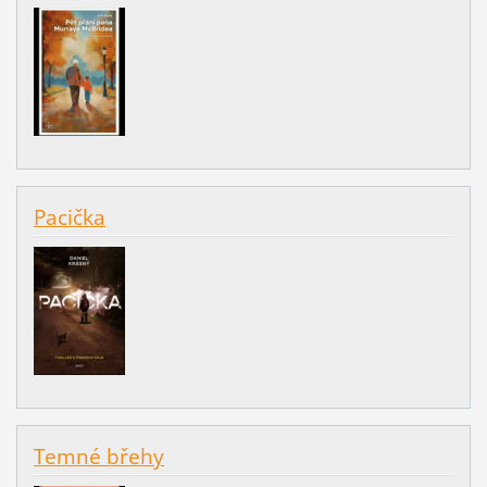
Pacička
Temné břehy