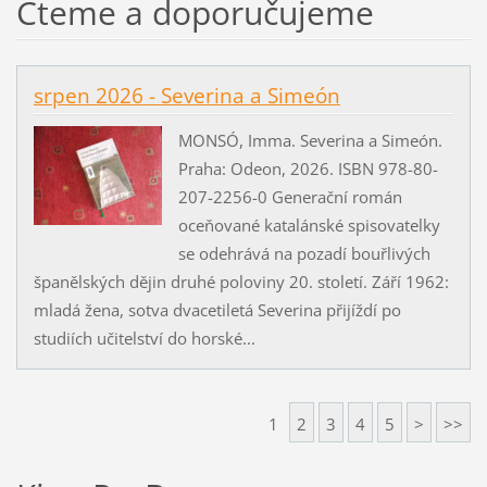
Čteme a doporučujeme
srpen 2026 - Severina a Simeón
MONSÓ, Imma. Severina a Simeón.
Praha: Odeon, 2026. ISBN 978-80-
207-2256-0 Generační román
oceňované katalánské spisovatelky
se odehrává na pozadí bouřlivých
španělských dějin druhé poloviny 20. století. Září 1962:
mladá žena, sotva dvacetiletá Severina přijíždí po
studiích učitelství do horské...
1
2
3
4
5
>
>>