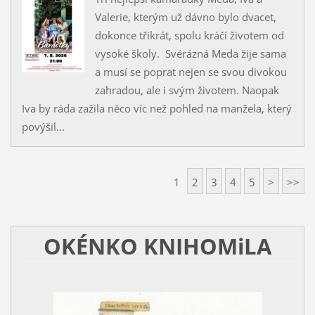
Valerie, kterým už dávno bylo dvacet,
dokonce třikrát, spolu kráčí životem od
vysoké školy. Svérázná Meda žije sama
a musí se poprat nejen se svou divokou
zahradou, ale i svým životem. Naopak
Iva by ráda zažila něco víc než pohled na manžela, který
povýšil...
1
2
3
4
5
>
>>
OKÉNKO KNIHOMiLA