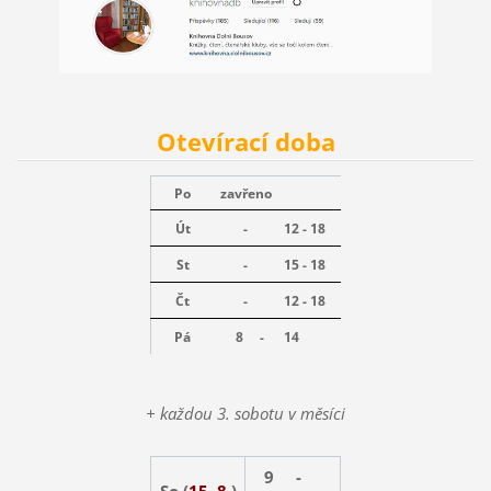
Otevírací doba
Po
zavřeno
Út
-
12 - 18
St
-
15 - 18
Čt
-
12 - 18
Pá
8 -
14
+ každou 3. sobotu v měsíci
9 -
So (
15. 8.
)