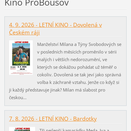
Kino ProBousov
4. 9. 2026 - LETNÍ KINO - Dovolená v
Českém ráji
Manželství Milana a Týny Svobodových se
v posledních měsících proměnilo v sérii
malých i větších nedorozumění, ve
kterých se dokážou pohádat už téměř o
cokoliv. Dovolená se tak jeví jako správná
volba k záchraně vztahu. Jenže co když si
ji každý představuje jinak? Milan má slabost pro
českou...
7. 8. 2026 - LETNÍ KINO - Bardotky
Tři nejlepší kamarádky Meda, Iva a