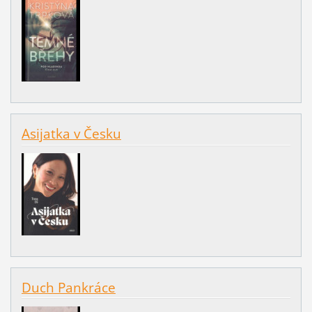
Asijatka v Česku
Duch Pankráce