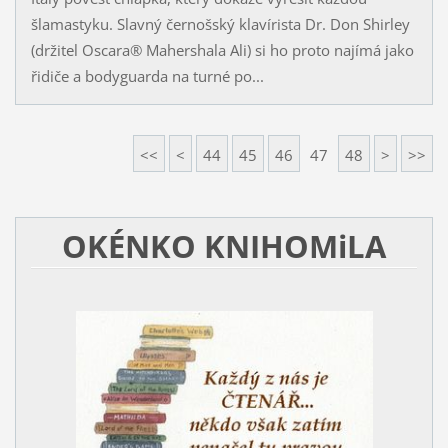
šlamastyku. Slavný černošský klavírista Dr. Don Shirley
(držitel Oscara® Mahershala Ali) si ho proto najímá jako
řidiče a bodyguarda na turné po...
<<
<
44
45
46
47
48
>
>>
OKÉNKO KNIHOMiLA