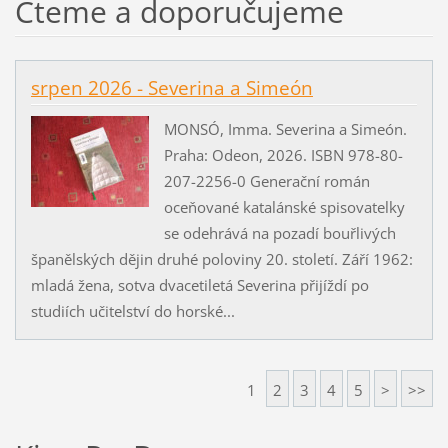
Čteme a doporučujeme
srpen 2026 - Severina a Simeón
MONSÓ, Imma. Severina a Simeón.
Praha: Odeon, 2026. ISBN 978-80-
207-2256-0 Generační román
oceňované katalánské spisovatelky
se odehrává na pozadí bouřlivých
španělských dějin druhé poloviny 20. století. Září 1962:
mladá žena, sotva dvacetiletá Severina přijíždí po
studiích učitelství do horské...
1
2
3
4
5
>
>>