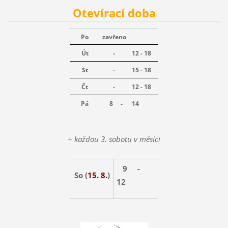
Otevírací doba
Po
zavřeno
Út
-
12 - 18
St
-
15 - 18
Čt
-
12 - 18
Pá
8 -
14
+ každou 3. sobotu v měsíci
9 -
So (
15. 8.
)
12