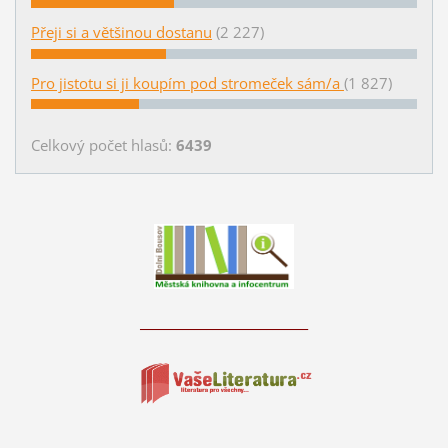
Přeji si a většinou dostanu
(2 227)
Pro jistotu si ji koupím pod stromeček sám/a
(1 827)
Celkový počet hlasů:
6439
____________________________
____________________________