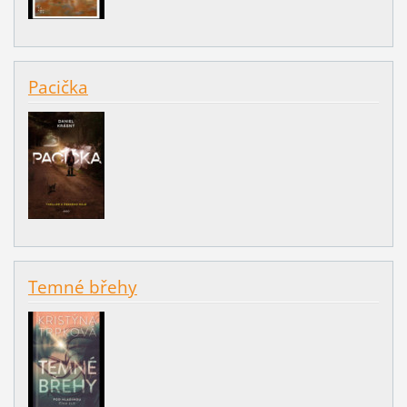
Pacička
Temné břehy