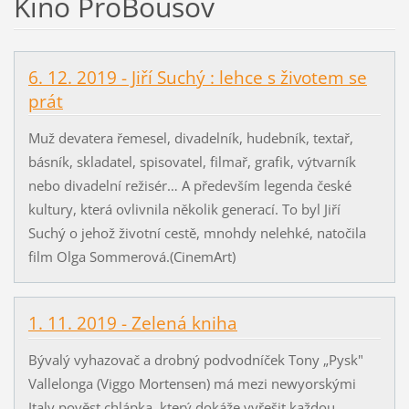
Kino ProBousov
6. 12. 2019 - Jiří Suchý : lehce s životem se
prát
Muž devatera řemesel, divadelník, hudebník, textař,
básník, skladatel, spisovatel, filmař, grafik, výtvarník
nebo divadelní režisér… A především legenda české
kultury, která ovlivnila několik generací. To byl Jiří
Suchý o jehož životní cestě, mnohdy nelehké, natočila
film Olga Sommerová.(CinemArt)
1. 11. 2019 - Zelená kniha
Bývalý vyhazovač a drobný podvodníček Tony „Pysk"
Vallelonga (Viggo Mortensen) má mezi newyorskými
Italy pověst chlápka, který dokáže vyřešit každou