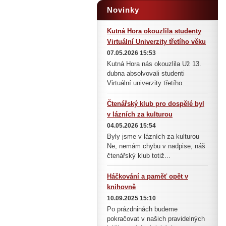
Novinky
Kutná Hora okouzlila studenty
Virtuální Univerzity třetího věku
07.05.2026 15:53
Kutná Hora nás okouzlila Už 13.
dubna absolvovali studenti
Virtuální univerzity třetího...
Čtenářský klub pro dospělé byl
v lázních za kulturou
04.05.2026 15:54
Byly jsme v lázních za kulturou
Ne, nemám chybu v nadpise, náš
čtenářský klub totiž...
Háčkování a paměť opět v
knihovně
10.09.2025 15:10
Po prázdninách budeme
pokračovat v našich pravidelných