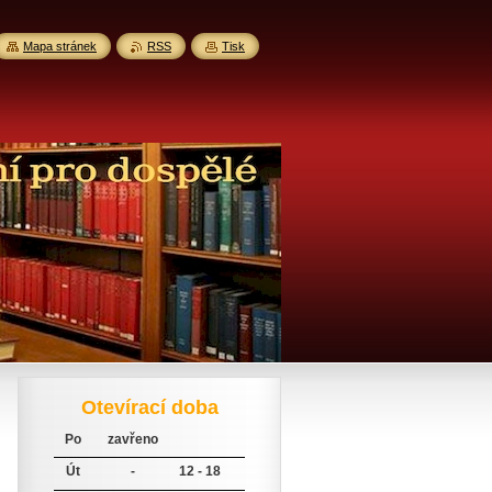
Mapa stránek
RSS
Tisk
Otevírací doba
Po
zavřeno
Út
-
12 - 18