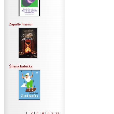
Zapalte hranici
Šílená babička
1
|
2
|
3
|
4
|
5
>
>>