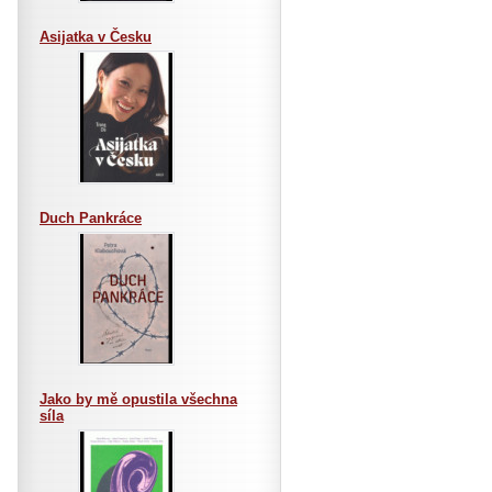
Asijatka v Česku
Duch Pankráce
Jako by mě opustila všechna
síla