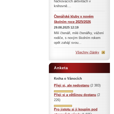
háčkovacích aktivitách v
knihovně....
Čtenářské kluby v novém
školním roce 2025/2026
29.08.2025 12:19
Milí čtenáři, milé čtenářky, vážení
rodiče, s novým školním rokem
opět zahájí svou...
Všechny články
Anketa
Kniha o Vánocích
Přeji si, ale nedostanu
(2 383)
Přeji si a většinou dostanu
(2
226)
Pro jistotu si ji koupím pod