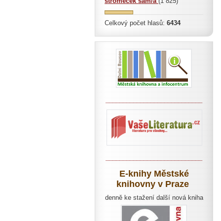
stromeček sám/a
(1 825)
Celkový počet hlasů:
6434
____________________________
____________________________
E-knihy Městské
knihovny v Praze
denně ke stažení další nová kniha