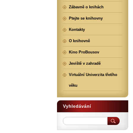
Zábavně o knihách
Ptejte se knihovny
Kontakty
O knihovně
Kino ProBousov
Jeviště v zahradě
Virtuální Univerzita třetího
věku
Vyhledávání