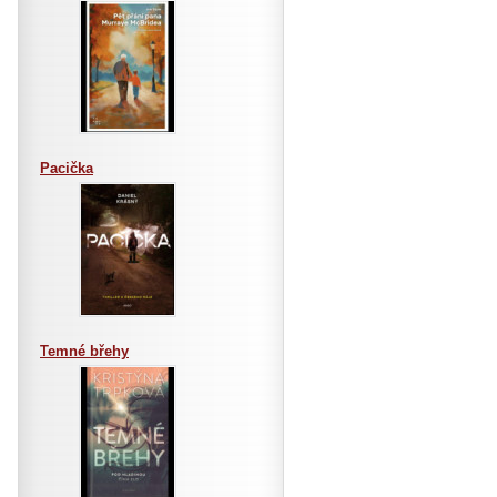
Pacička
Temné břehy