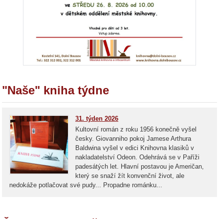
"Naše" kniha týdne
31. týden 2026
Kultovní román z roku 1956 konečně vyšel
česky. Giovanniho pokoj Jamese Arthura
Baldwina vyšel v edici Knihovna klasiků v
nakladatelství Odeon. Odehrává se v Paříži
padesátých let. Hlavní postavou je Američan,
který se snaží žít konvenční život, ale
nedokáže potlačovat své pudy... Propadne románku...