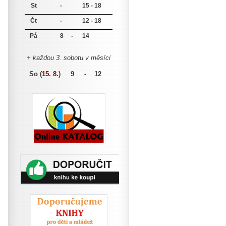
St
-
15 - 18
Čt
-
12 - 18
Pá
8 -
14
+ každou 3. sobotu v měsíci
So (
15. 8.
)
9 - 12