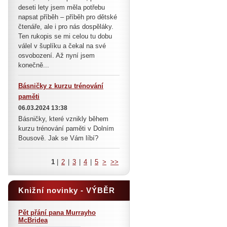
deseti lety jsem měla potřebu
napsat příběh – příběh pro dětské
čtenáře, ale i pro nás dospěláky.
Ten rukopis se mi celou tu dobu
válel v šuplíku a čekal na své
osvobození. Až nyní jsem
konečně...
Básničky z kurzu trénování
paměti
06.03.2024 13:38
Básničky, které vznikly během
kurzu trénování paměti v Dolním
Bousově. Jak se Vám líbí?
1
|
2
|
3
|
4
|
5
>
>>
Knižní novinky - VÝBĚR
Pět přání pana Murrayho
McBridea