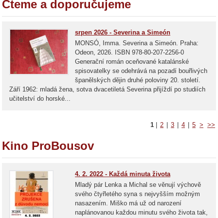
Čteme a doporučujeme
srpen 2026 - Severina a Simeón
MONSÓ, Imma. Severina a Simeón. Praha:
Odeon, 2026. ISBN 978-80-207-2256-0
Generační román oceňované katalánské
spisovatelky se odehrává na pozadí bouřlivých
španělských dějin druhé poloviny 20. století.
Září 1962: mladá žena, sotva dvacetiletá Severina přijíždí po studiích
učitelství do horské...
1
|
2
|
3
|
4
|
5
>
>>
Kino ProBousov
4. 2. 2022 - Každá minuta života
Mladý pár Lenka a Michal se věnují výchově
svého čtyřletého syna s nejvyšším možným
nasazením. Miško má už od narození
naplánovanou každou minutu svého života tak,