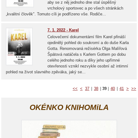
aby se z něj jednoho dne stal úspěšný
vrcholový sportovec a po všech stránkách
„kvalitní člověk". Tomuto cíli je podřízeno vše. Rodiče...
7. 1. 2022 - Karel
Celovečerní dokumentární film Karel přináší
ojedinělý pohled do soukromí a do duše Karla
Gotta. Renomovaná režisérka Olga Malířová
Špátová natáčela s Karlem Gottem po dobu
celého jednoho roku a díky jeho upřímné
otevřenosti vznikl nezvykle osobní až intimní
pohled na život slavného zpěváka, jaký se...
<<
<
37
|
38
|
39
|
40
|
41
>
>>
OKÉNKO KNIHOMiLA