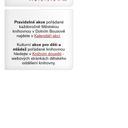
Pravidelné akce
pořádané
každoročně Městskou
knihovnou v Dolním Bousově
najdete v
Kalendáři akcí
.
Kulturní
akce pro děti a
mládež
pořádané knihovnou
hledejte v
Knižním doupěti
-
webových stránkách dětského
oddělení knihovny.