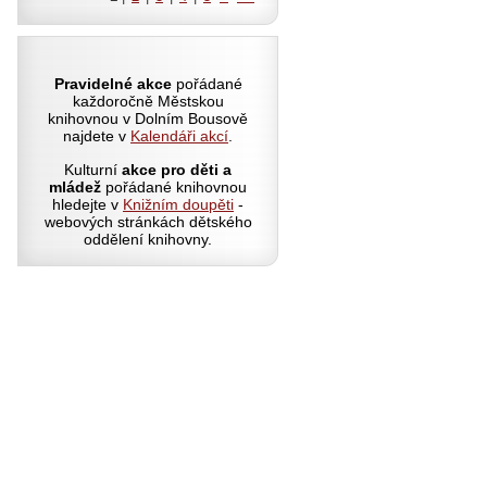
Pravidelné akce
pořádané
každoročně Městskou
knihovnou v Dolním Bousově
najdete v
Kalendáři akcí
.
Kulturní
akce pro děti a
mládež
pořádané knihovnou
hledejte v
Knižním doupěti
-
webových stránkách dětského
oddělení knihovny.