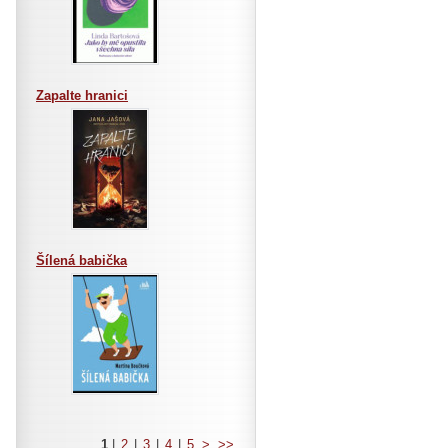
Zapalte hranici
Šílená babička
1
|
2
|
3
|
4
|
5
>
>>