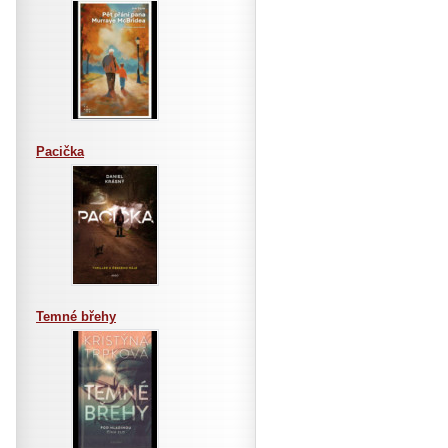
Pacička
Temné břehy