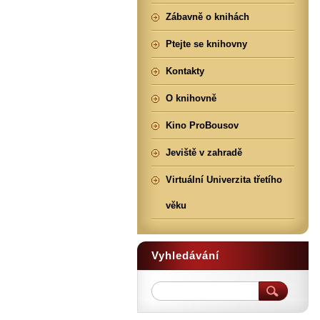
Zábavně o knihách
Ptejte se knihovny
Kontakty
O knihovně
Kino ProBousov
Jeviště v zahradě
Virtuální Univerzita třetího
věku
Vyhledávání