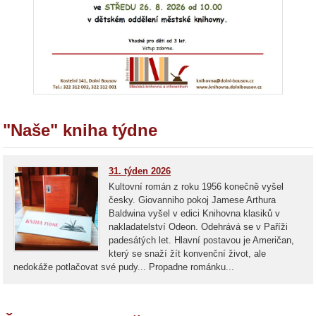
"Naše" kniha týdne
31. týden 2026
Kultovní román z roku 1956 konečně vyšel
česky. Giovanniho pokoj Jamese Arthura
Baldwina vyšel v edici Knihovna klasiků v
nakladatelství Odeon. Odehrává se v Paříži
padesátých let. Hlavní postavou je Američan,
který se snaží žít konvenční život, ale
nedokáže potlačovat své pudy... Propadne románku...