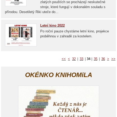
zlatých pouštích se procházejí neskutečné
stroje, které fungují v dokonalém souladu s
přírodou. Desetiletý Riki uteče do...
Letní kino 2022
Po roční pauze chystáme letní kino, projekce
proběhnou v zahradě za kostelem.
<<
<
32
|
33
|
34
|
35
|
36
>
>>
OKÉNKO KNIHOMiLA