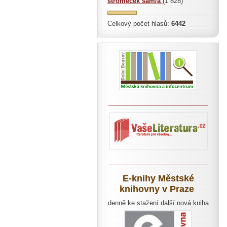
stromeček sám/a
(1 828)
Celkový počet hlasů:
6442
____________________________
____________________________
E-knihy Městské
knihovny v Praze
denně ke stažení další nová kniha