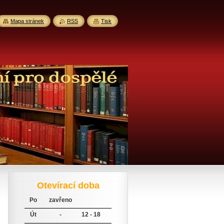
Mapa stránek
RSS
Tisk
Otevírací doba
Po
zavřeno
Út
-
12 - 18