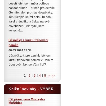
deseti lety jsem měla potřebu
napsat příběh – příběh pro dětské
čtenáře, ale i pro nás dospěláky.
Ten rukopis se mi celou tu dobu
válel v šuplíku a čekal na své
osvobození. Až nyní jsem
konečně...
Básničky z kurzu trénování
paměti
06.03.2024 13:38
Básničky, které vznikly během
kurzu trénování paměti v Dolním
Bousově. Jak se Vám líbí?
1
|
2
|
3
|
4
|
5
>
>>
Knižní novinky - VÝBĚR
Pět přání pana Murrayho
McBridea