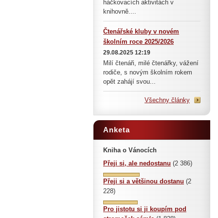
háčkovacích aktivitách v
knihovně....
Čtenářské kluby v novém
školním roce 2025/2026
29.08.2025 12:19
Milí čtenáři, milé čtenářky, vážení
rodiče, s novým školním rokem
opět zahájí svou...
Všechny články
Anketa
Kniha o Vánocích
Přeji si, ale nedostanu
(2 386)
Přeji si a většinou dostanu
(2
228)
Pro jistotu si ji koupím pod