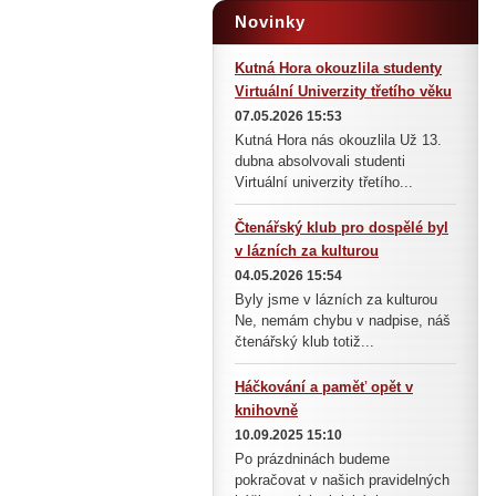
Novinky
Kutná Hora okouzlila studenty
Virtuální Univerzity třetího věku
07.05.2026 15:53
Kutná Hora nás okouzlila Už 13.
dubna absolvovali studenti
Virtuální univerzity třetího...
Čtenářský klub pro dospělé byl
v lázních za kulturou
04.05.2026 15:54
Byly jsme v lázních za kulturou
Ne, nemám chybu v nadpise, náš
čtenářský klub totiž...
Háčkování a paměť opět v
knihovně
10.09.2025 15:10
Po prázdninách budeme
pokračovat v našich pravidelných