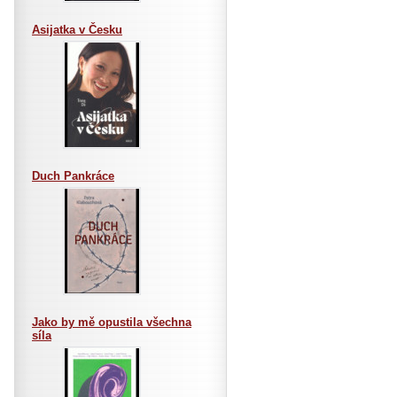
Asijatka v Česku
Duch Pankráce
Jako by mě opustila všechna
síla