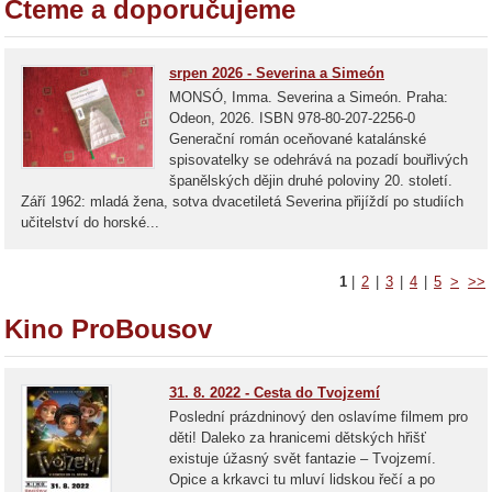
Čteme a doporučujeme
srpen 2026 - Severina a Simeón
MONSÓ, Imma. Severina a Simeón. Praha:
Odeon, 2026. ISBN 978-80-207-2256-0
Generační román oceňované katalánské
spisovatelky se odehrává na pozadí bouřlivých
španělských dějin druhé poloviny 20. století.
Září 1962: mladá žena, sotva dvacetiletá Severina přijíždí po studiích
učitelství do horské...
1
|
2
|
3
|
4
|
5
>
>>
Kino ProBousov
31. 8. 2022 - Cesta do Tvojzemí
Poslední prázdninový den oslavíme filmem pro
děti! Daleko za hranicemi dětských hřišť
existuje úžasný svět fantazie – Tvojzemí.
Opice a krkavci tu mluví lidskou řečí a po