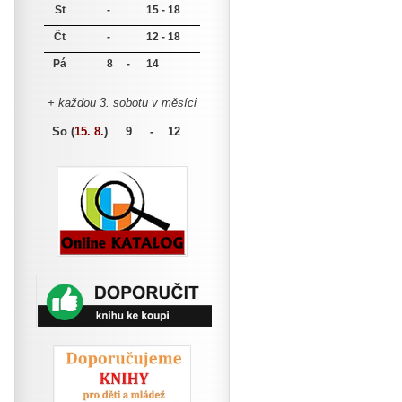
St
-
15 - 18
Čt
-
12 - 18
Pá
8 -
14
+ každou 3. sobotu v měsíci
So (
15. 8.
)
9 - 12