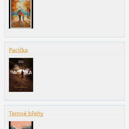
Pacička
Temné břehy