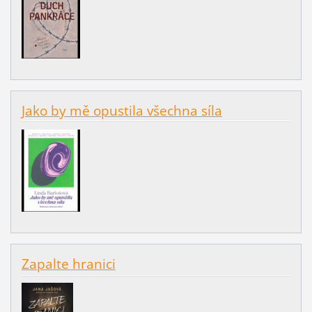
Jako by mě opustila všechna síla
Zapalte hranici