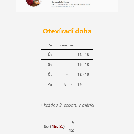
Otevírací doba
Po
zavřeno
Út
-
12 - 18
St
-
15 - 18
Čt
-
12 - 18
Pá
8 -
14
+ každou 3. sobotu v měsíci
9 -
So (
15. 8.
)
12