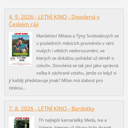
4. 9. 2026 - LETNÍ KINO - Dovolená v
Českém ráji
Manželství Milana a Týny Svobodových se
v posledních měsících proměnilo v sérii
malých i větších nedorozumění, ve
kterých se dokážou pohádat už téměř o
cokoliv. Dovolená se tak jeví jako správná
volba k záchraně vztahu. Jenže co když si
ji každý představuje jinak? Milan má slabost pro
českou...
7. 8. 2026 - LETNÍ KINO - Bardotky
Tři nejlepší kamarádky Meda, Iva a
Valerie, kterým už dávno bylo dvacet,