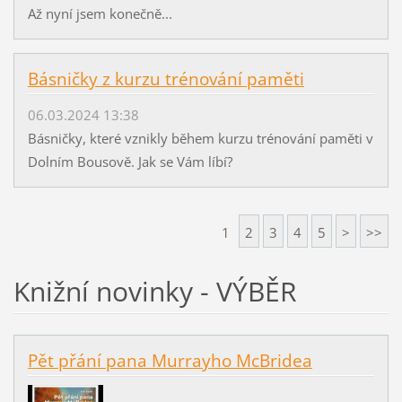
Až nyní jsem konečně...
Básničky z kurzu trénování paměti
06.03.2024 13:38
Básničky, které vznikly během kurzu trénování paměti v
Dolním Bousově. Jak se Vám líbí?
1
2
3
4
5
>
>>
Knižní novinky - VÝBĚR
Pět přání pana Murrayho McBridea