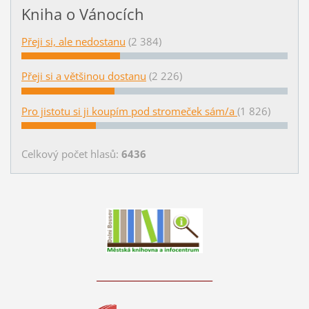
Kniha o Vánocích
Přeji si, ale nedostanu
(2 384)
Přeji si a většinou dostanu
(2 226)
Pro jistotu si ji koupím pod stromeček sám/a
(1 826)
Celkový počet hlasů:
6436
____________________________