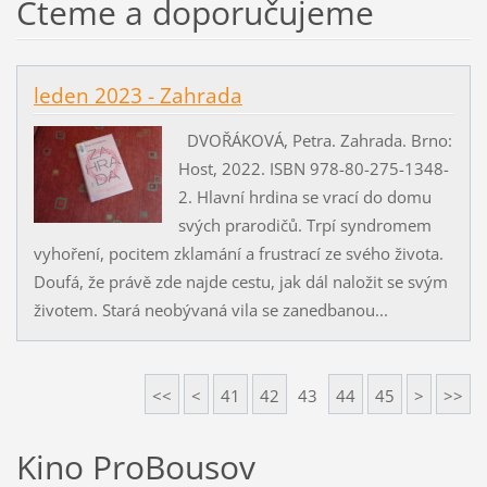
Čteme a doporučujeme
leden 2023 - Zahrada
DVOŘÁKOVÁ, Petra. Zahrada. Brno:
Host, 2022. ISBN 978-80-275-1348-
2. Hlavní hrdina se vrací do domu
svých prarodičů. Trpí syndromem
vyhoření, pocitem zklamání a frustrací ze svého života.
Doufá, že právě zde najde cestu, jak dál naložit se svým
životem. Stará neobývaná vila se zanedbanou...
<<
<
41
42
43
44
45
>
>>
Kino ProBousov