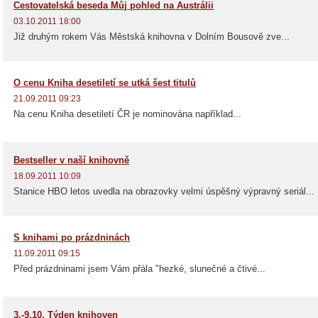
Cestovatelská beseda Můj pohled na Austrálii
03.10.2011 18:00
Již druhým rokem Vás Městská knihovna v Dolním Bousově zve...
O cenu Kniha desetiletí se utká šest titulů
21.09.2011 09:23
Na cenu Kniha desetiletí ČR je nominována například...
Bestseller v naší knihovně
18.09.2011 10:09
Stanice HBO letos uvedla na obrazovky velmi úspěšný výpravný seriál...
S knihami po prázdninách
11.09.2011 09:15
Před prázdninami jsem Vám přála "hezké, slunečné a čtivé...
3.-9.10. Týden knihoven