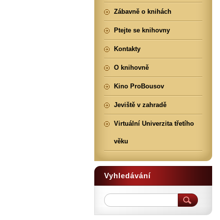
Zábavně o knihách
Ptejte se knihovny
Kontakty
O knihovně
Kino ProBousov
Jeviště v zahradě
Virtuální Univerzita třetího
věku
Vyhledávání