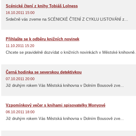
Scénické čtení z knihy Tobiáš Lolness
16.10.2011 15:00
Srdečně vás zveme na SCÉNICKÉ ČTENÍ Z CYKLU LISTOVÁNÍ z...
Přihlašte se k odběru knižních novinek
11.10.2011 15:20
Chcete se pravidelně dozvídat o knižních novinkách v Městské knihovně.
Černá hodinka se severskou detektivkou
07.10.2011 20:00
Již druhým rokem Vás Městská knihovna v Dolním Bousově zve...
Vzpomínkový večer s knihami spisovatelky Monyové
06.10.2011 18:00
Již druhým rokem Vás Městská knihovna v Dolním Bousově zve...