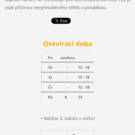
však příčinou nevyhnutelného střetu s posádkou.
Otevírací doba
Po
zavřeno
Út
-
12 - 18
St
-
15 - 18
Čt
-
12 - 18
Pá
8 -
14
+ každou 3. sobotu v měsíci