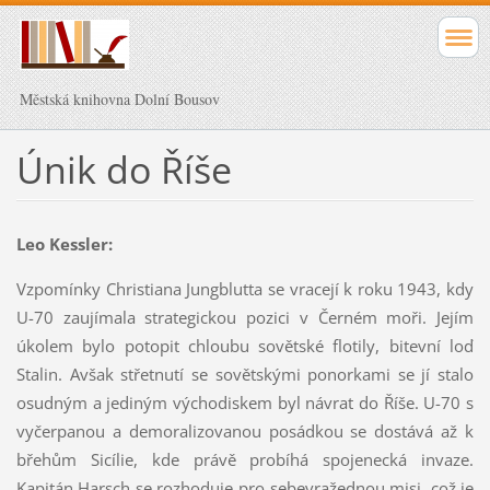
Městská knihovna Dolní Bousov
Únik do Říše
Leo Kessler:
Vzpomínky Christiana Jungblutta se vracejí k roku 1943, kdy
U-70 zaujímala strategickou pozici v Černém moři. Jejím
úkolem bylo potopit chloubu sovětské flotily, bitevní loď
Stalin. Avšak střetnutí se sovětskými ponorkami se jí stalo
osudným a jediným východiskem byl návrat do Říše. U-70 s
vyčerpanou a demoralizovanou posádkou se dostává až k
břehům Sicílie, kde právě probíhá spojenecká invaze.
Kapitán Harsch se rozhoduje pro sebevražednou misi, což je