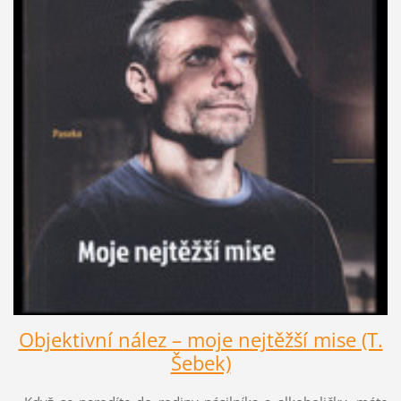
Objektivní nález – moje nejtěžší mise (T.
Šebek)