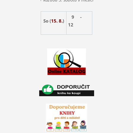
9 -
So (
15. 8.
)
12