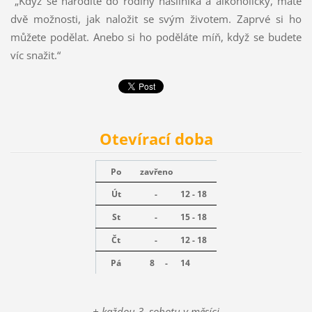
„Když se narodíte do rodiny násilníka a alkoholičky, máte
dvě možnosti, jak naložit se svým životem. Zaprvé si ho
můžete podělat. Anebo si ho poděláte míň, když se budete
víc snažit.“
Otevírací doba
Po
zavřeno
Út
-
12 - 18
St
-
15 - 18
Čt
-
12 - 18
Pá
8 -
14
+ každou 3. sobotu v měsíci