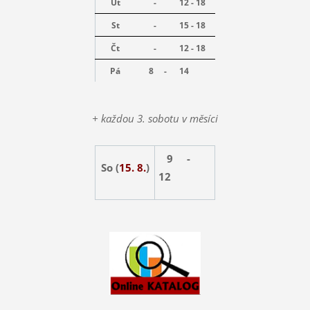
Út
-
12 - 18
St
-
15 - 18
Čt
-
12 - 18
Pá
8 -
14
+ každou 3. sobotu v měsíci
9 -
So (
15. 8.
)
12