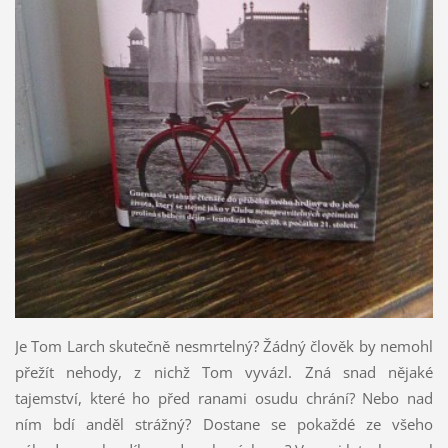
Je Tom Larch skutečně nesmrtelný? Žádný člověk by nemohl
přežít nehody, z nichž Tom vyvázl. Zná snad nějaké
tajemství, které ho před ranami osudu chrání? Nebo nad
ním bdí anděl strážný? Dostane se pokaždé ze všeho