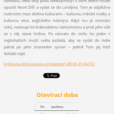
náhodou, nebo díky pudu sebezáchovy? V osmi letech musel
opustit Nové Dillí a vydat se do Londýna; Tom je odjakživa
rozkročen mezi dvěma kulturami – kulturou indické matky a
kulturou otce, anglického inženýra. Když mu je osmnáct
roků, nastoupí ke Královskému námořnictvu a proti jeho vůli
se z něj stane hrdina. Po návratu do civilu ho jeden z
nejbohatších mužů světa požádá, aby se vydal do Indie
pátrat po jeho ztraceném synovi – jedině Tom jej totiž
dokáže najít.
knihovna.dolni-bousov.cz/katalog/l.dll?cll~P=34723
Otevírací doba
Po
zavřeno