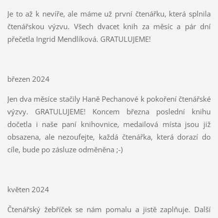
Je to až k nevíře, ale máme už první čtenářku, která splnila
čtenářskou výzvu. Všech dvacet knih za měsíc a pár dní
přečetla Ingrid Mendlíková. GRATULUJEME!
březen 2024
Jen dva měsíce stačily Haně Pechanové k pokoření čtenářské
výzvy. GRATULUJEME! Koncem března poslední knihu
dočetla i naše paní knihovnice, medailová místa jsou již
obsazena, ale nezoufejte, každá čtenářka, která dorazí do
cíle, bude po zásluze odměněna ;-)
květen 2024
Čtenářský žebříček se nám pomalu a jistě zaplňuje. Další