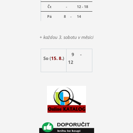
Čt
-
12 - 18
Pá
8 -
14
+ každou 3. sobotu v měsíci
9 -
So (
15. 8.
)
12