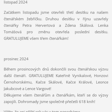
listopad 2024
Začátkem listopadu jsme otevřeli třetí desítku na našem
čtenářském žebříčku. Druhou desítku v říjnu uzavřely
čtenářky Petra Hervertová a Zdena Skálová. Lenka
Tomášová pro změnu otevřela poslední desítku.
GRATULUJEME všem třem čtenářkám!
prosinec 2024
Během prosincových dnů dokončili svou čtenářskou výzvu
další čtenáři. GRATULUJEME Kateřině Vynikalové, Honzovi
Černohorskému, Kačce Skálové, Kačce Králové, Leonce
Jakubcové a Lence Vargové!
Děkujeme všem čtenářům a čtenářkám, kteří se do výzvy
zapojili. Dohromady jsme společně přečetli 618 knih!
Věřte, že ani příští rok vás v tom nenecháme.