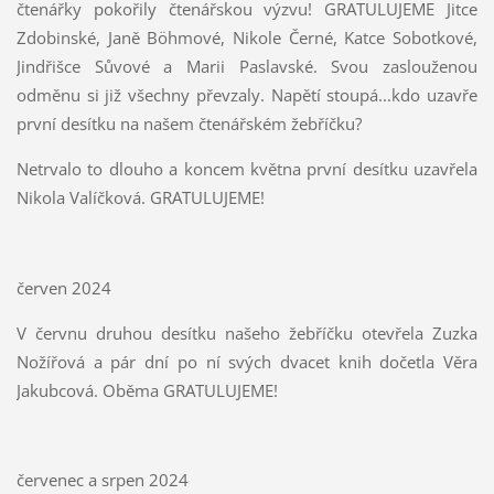
čtenářky pokořily čtenářskou výzvu! GRATULUJEME Jitce
Zdobinské, Janě Böhmové, Nikole Černé, Katce Sobotkové,
Jindřišce Sůvové a Marii Paslavské. Svou zaslouženou
odměnu si již všechny převzaly. Napětí stoupá...kdo uzavře
první desítku na našem čtenářském žebříčku?
Netrvalo to dlouho a koncem května první desítku uzavřela
Nikola Valíčková. GRATULUJEME!
červen 2024
V červnu druhou desítku našeho žebříčku otevřela Zuzka
Nožířová a pár dní po ní svých dvacet knih dočetla Věra
Jakubcová. Oběma GRATULUJEME!
červenec a srpen 2024