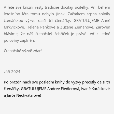
V létě své knižní resty tradičně dočítájí učitelky. Ani během
letošního léta tomu nebylo jinak. Začátkem srpna splnily
čtenářskou výzvu další tři čtenářky. GRATULUJEME Anně
Mrkvičkové, Heleně Pánkové a Zuzaně Zemanové. Zároveň
hlásíme, že náš čtenářský žebříček je právě teď z jedné
poloviny zaplněn.
Čtenářské výzvě zdar!
září 2024
Po prázdninách své poslední knihy do výzvy přečetly další tři
čtenářky. GRATULUJEME Andree Fiedlerová, Ivaně Karáskové
a Jarče Nechvátalové!