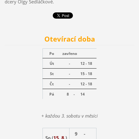
dcery Olgy Sedláčkové.
Otevírací doba
Po
zavřeno
Út
-
12 - 18
St
-
15 - 18
Čt
-
12 - 18
Pá
8 -
14
+ každou 3. sobotu v měsíci
9 -
So (
15. 8.
)