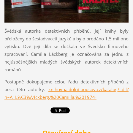
Švédská autorka detektivních příběhů. Její knihy byly
přeloženy do šestadvaceti jazyků a bylo prodáno 1,5 miliono
výtisku. Dvě její díla se dočkala ve Švédsku filmového
zpracování. Camilla Läckberg je označována za jednu z
nejúspěšnějších mladých švédských autorek detektivních
románů.
Postupně dokupujeme celou řadu detektivních příběhů z
pera této autorky.
knihovna.dolni-bousov.cz/katalog/l.dll?
h~A=L%C3%A4ckberg,%20Camilla,%201974-
Otevírací doba