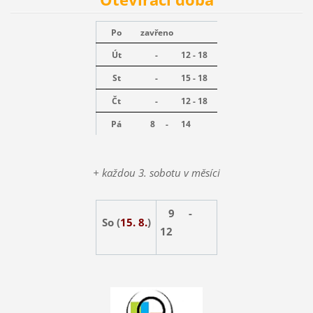
Po
zavřeno
Út
-
12 - 18
St
-
15 - 18
Čt
-
12 - 18
Pá
8 -
14
+ každou 3. sobotu v měsíci
9 -
So (
15. 8.
)
12