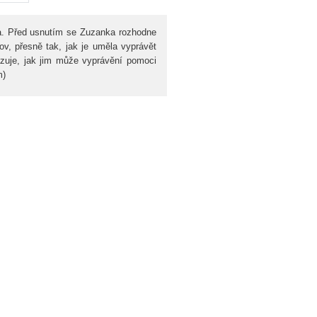
ka. Před usnutím se Zuzanka rozhodne
v, přesně tak, jak je uměla vyprávět
azuje, jak jim může vyprávění pomoci
m)