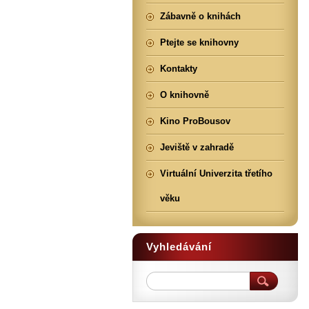
Zábavně o knihách
Ptejte se knihovny
Kontakty
O knihovně
Kino ProBousov
Jeviště v zahradě
Virtuální Univerzita třetího
věku
Vyhledávání