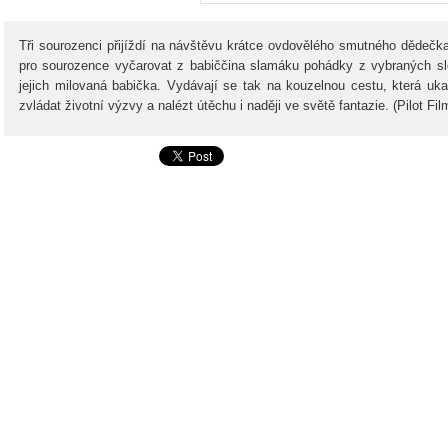
Tři sourozenci přijíždí na návštěvu krátce ovdovělého smutného dědeč
pro sourozence vyčarovat z babiččina slamáku pohádky z vybraných slo
jejich milovaná babička. Vydávají se tak na kouzelnou cestu, která uk
zvládat životní výzvy a nalézt útěchu i naději ve světě fantazie. (Pilot Fil