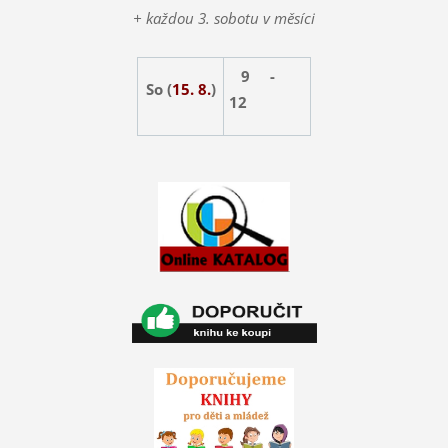
+ každou 3. sobotu v měsíci
9 -
So (
15. 8.
)
12