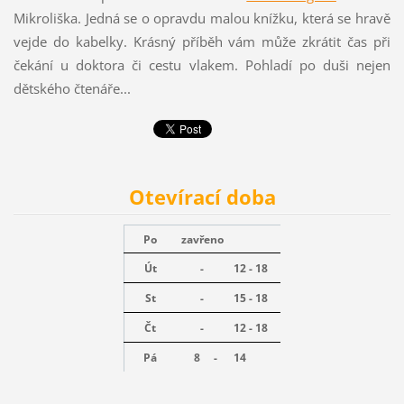
Mikroliška. Jedná se o opravdu malou knížku, která se hravě
vejde do kabelky. Krásný příběh vám může zkrátit čas při
čekání u doktora či cestu vlakem. Pohladí po duši nejen
dětského čtenáře...
Otevírací doba
Po
zavřeno
Út
-
12 - 18
St
-
15 - 18
Čt
-
12 - 18
Pá
8 -
14