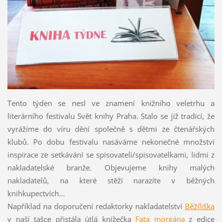
Tento týden se nesl ve znamení knižního veletrhu a
literárního festivalu Svět knihy Praha. Stalo se již tradicí, že
vyrážíme do víru dění společně s dětmi ze čtenářských
klubů. Po dobu festivalu nasáváme nekonečné množství
inspirace ze setkávání se spisovateli/spisovatelkami, lidmi z
nakladatelské branže. Objevujeme knihy malých
nakladatelů, na které stěží narazíte v běžných
knihkupectvích...
Například na doporučení redaktorky nakladatelství
Běžíliška
v naší tašce přistála útlá knížečka
Fata morgána
z edice