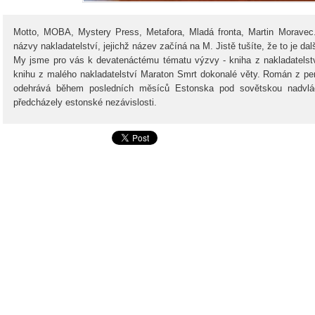
Motto, MOBA, Mystery Press, Metafora, Mladá fronta, Martin Moravec.
názvy nakladatelství, jejichž název začíná na M. Jistě tušíte, že to je da
My jsme pro vás k devatenáctému tématu výzvy - kniha z nakladatelstv
knihu z malého nakladatelství Maraton Smrt dokonalé věty. Román z p
odehrává během posledních měsíců Estonska pod sovětskou nadvlád
předcházely estonské nezávislosti.