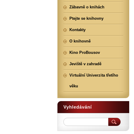
Zábavně o knihách
Ptejte se knihovny
Kontakty
O knihovně
Kino ProBousov
Jeviště v zahradě
Virtuální Univerzita třetího
věku
Vyhledávání