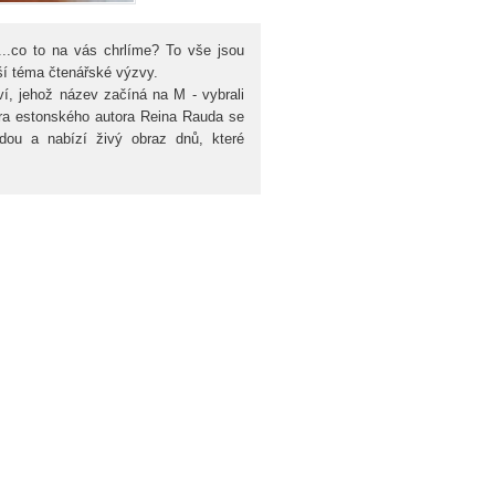
..co to na vás chrlíme? To vše jsou
lší téma čtenářské výzvy.
í, jehož název začíná na M - vybrali
era estonského autora Reina Rauda se
ou a nabízí živý obraz dnů, které