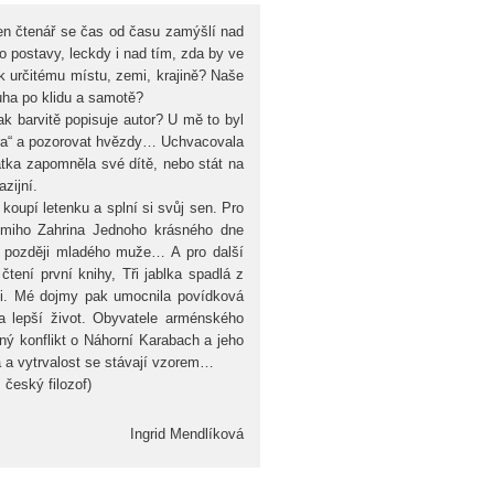
en čtenář se čas od času zamýšlí nad
ho postavy, leckdy i nad tím, zda by ve
 k určitému místu, zemi, krajině? Naše
ha po klidu a samotě?
 tak barvitě popisuje autor? U mě to byl
zera“ a pozorovat hvězdy… Uchvacovala
atka zapomněla své dítě, nebo stát na
zijní.
koupí letenku a splní si svůj sen. Pro
emiho Zahrina Jednoho krásného dne
a později mladého muže… A pro další
tení první knihy, Tři jablka spadlá z
orii. Mé dojmy pak umocnila povídková
 na lepší život. Obyvatele arménského
ný konflikt o Náhorní Karabach a jeho
ra a vytrvalost se stávají vzorem…
český filozof)
ndlíková