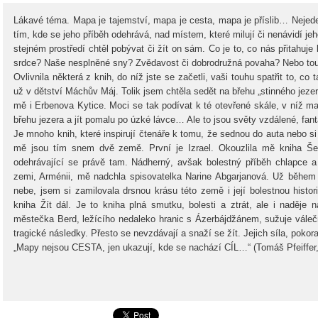
Lákavé téma. Mapa je tajemství, mapa je cesta, mapa je příslib… Nejed
tím, kde se jeho příběh odehrává, nad místem, které milují či nenávidí je
stejném prostředí chtěl pobývat či žít on sám. Co je to, co nás přitahuje
srdce? Naše nesplněné sny? Zvědavost či dobrodružná povaha? Nebo tou
Ovlivnila některá z knih, do níž jste se začetli, vaši touhu spatřit to, co
už v dětství Máchův Máj. Tolik jsem chtěla sedět na břehu „stinného je
mě i Erbenova Kytice. Moci se tak podívat k té otevřené skále, v níž m
břehu jezera a jít pomalu po úzké lávce… Ale to jsou světy vzdálené, fanta
Je mnoho knih, které inspirují čtenáře k tomu, že sednou do auta nebo si 
mě jsou tím snem dvě země. První je Izrael. Okouzlila mě kniha Š
odehrávající se právě tam. Nádherný, avšak bolestný příběh chlapce 
zemi, Arménii, mě nadchla spisovatelka Narine Abgarjanová. Už během č
nebe, jsem si zamilovala drsnou krásu této země i její bolestnou hist
kniha Žít dál. Je to kniha plná smutku, bolesti a ztrát, ale i naděje
městečka Berd, ležícího nedaleko hranic s Ázerbájdžánem, sužuje váleč
tragické následky. Přesto se nevzdávají a snaží se žít. Jejich síla, poko
„Mapy nejsou CESTA, jen ukazují, kde se nachází CÍL…“ (Tomáš Pfeiffer, 
Ingrid Me