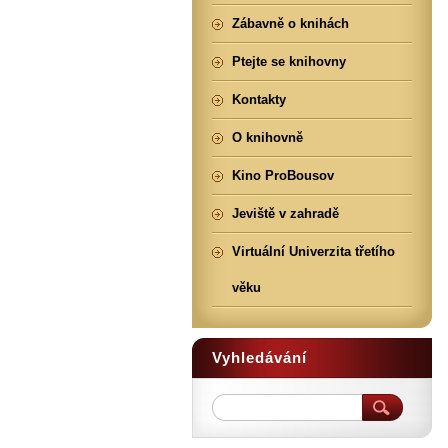
Zábavně o knihách
Ptejte se knihovny
Kontakty
O knihovně
Kino ProBousov
Jeviště v zahradě
Virtuální Univerzita třetího
věku
Vyhledávání