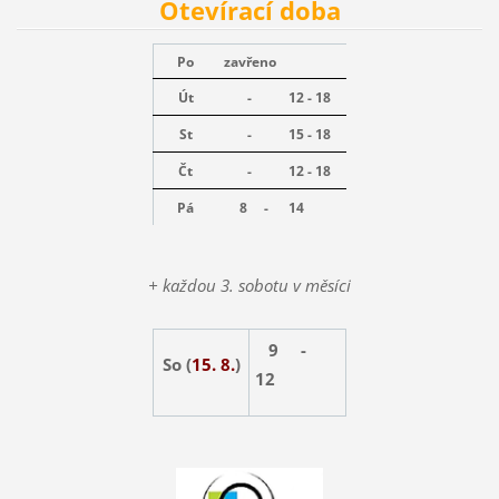
Otevírací doba
Po
zavřeno
Út
-
12 - 18
St
-
15 - 18
Čt
-
12 - 18
Pá
8 -
14
+ každou 3. sobotu v měsíci
9 -
So (
15. 8.
)
12