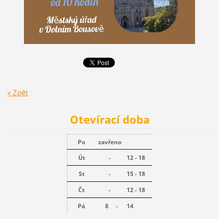
« Zpět
Otevírací doba
Po
zavřeno
Út
-
12 - 18
St
-
15 - 18
Čt
-
12 - 18
Pá
8 -
14