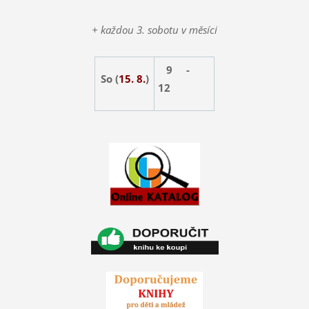
+ každou 3. sobotu v měsíci
9 -
So (
15. 8.
)
12