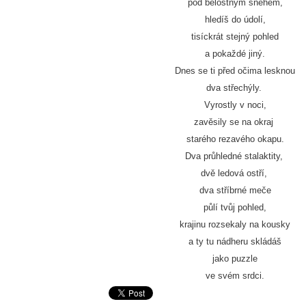
pod bělostným sněhem,
hledíš do údolí,
tisíckrát stejný pohled
a pokaždé jiný.
Dnes se ti před očima lesknou
dva střechýly.
Vyrostly v noci,
zavěsily se na okraj
starého rezavého okapu.
Dva průhledné stalaktity,
dvě ledová ostří,
dva stříbrné meče
půlí tvůj pohled,
krajinu rozsekaly na kousky
a ty tu nádheru skládáš
jako puzzle
ve svém srdci.