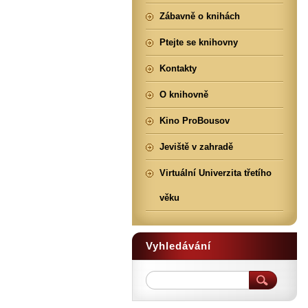
Zábavně o knihách
Ptejte se knihovny
Kontakty
O knihovně
Kino ProBousov
Jeviště v zahradě
Virtuální Univerzita třetího
věku
Vyhledávání