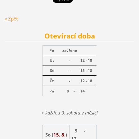
« Zpět
Otevírací doba
Po
zavřeno
Út
-
12 - 18
St
-
15 - 18
Čt
-
12 - 18
Pá
8 -
14
+ každou 3. sobotu v měsíci
9 -
So (
15. 8.
)
12