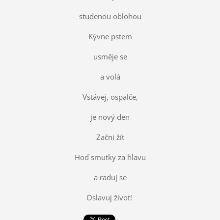
studenou oblohou
Kývne pstem
usměje se
a volá
Vstávej, ospalče,
je nový den
Začni žít
Hoď smutky za hlavu
a raduj se
Oslavuj život!