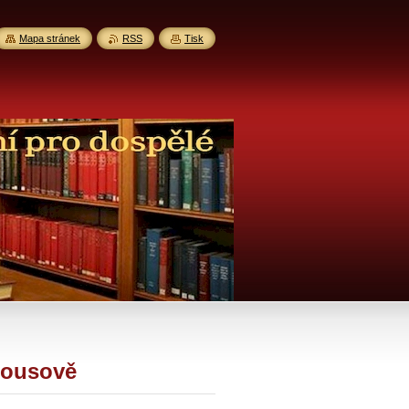
Mapa stránek
RSS
Tisk
Bousově