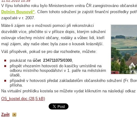
11.02.2010 10:39
V říjnu loňského roku bylo Ministerstvem vnitra ČR zaregistrováno občansk
Dolním Bousově“
. Cílem tohoto sdružení je zajistit finanční prostředky p
započaté v r. 2007.
Máte-li zájem se o možnosti pomoci při rekonstrukci
dozvědět více, přečtěte si v příloze dopis, kterým sdružení
oslovuje všechny místní občany, rodáky a vůbec lidi, kteří
mají zájem, aby naše obec byla zase o kousek krásnější.
Váš příspěvek, pokud se pro dar rozhodnete, můžete:
poukázat na
účet
234711075/0300
,
přispět vhozením hotovosti do kasičky umístěné na
odboru místního hospodářství v 1. patře na městském
úřadě,
případně v hotovosti předat zakladatelům občanského sdružení (Fr. Boro
příloha.
Na virtuální prohlídku kostela se můžete vydat kliknutím na následují odkaz
OS_kostel.doc (28,5 kB)
Zpět