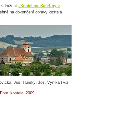
é sdružení
„Kostel sv. Kateřiny v
otřebné na dokončení opravy kostela
vička, Jos. Hurský, Jos. Vynikal) viz
Foto_kostela_2009
.