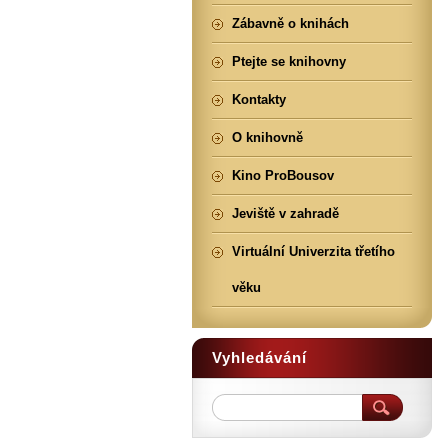
Zábavně o knihách
Ptejte se knihovny
Kontakty
O knihovně
Kino ProBousov
Jeviště v zahradě
Virtuální Univerzita třetího
věku
Vyhledávání