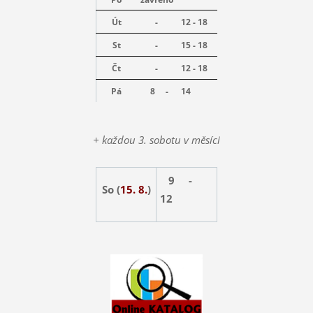
Út
-
12 - 18
St
-
15 - 18
Čt
-
12 - 18
Pá
8 -
14
+ každou 3. sobotu v měsíci
9 -
So (
15. 8.
)
12