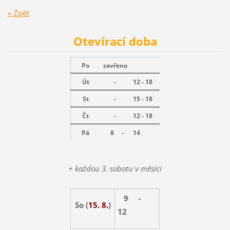
« Zpět
Otevírací doba
Po
zavřeno
Út
-
12 - 18
St
-
15 - 18
Čt
-
12 - 18
Pá
8 -
14
+ každou 3. sobotu v měsíci
9 -
So (
15. 8.
)
12