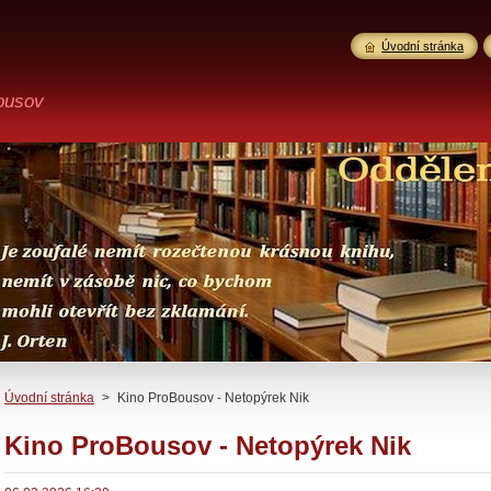
Úvodní stránka
ousov
Úvodní stránka
>
Kino ProBousov - Netopýrek Nik
Kino ProBousov - Netopýrek Nik