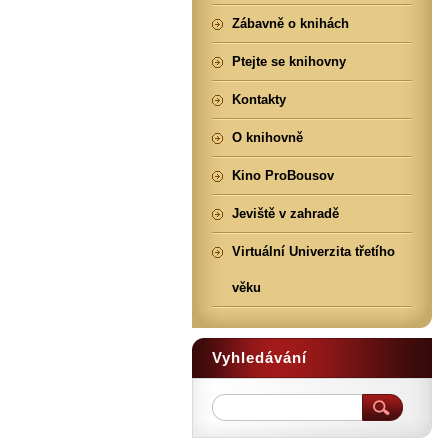
Zábavně o knihách
Ptejte se knihovny
Kontakty
O knihovně
Kino ProBousov
Jeviště v zahradě
Virtuální Univerzita třetího
věku
Vyhledávání