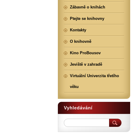
Zábavně o knihách
Ptejte se knihovny
Kontakty
O knihovně
Kino ProBousov
Jeviště v zahradě
Virtuální Univerzita třetího
věku
Vyhledávání