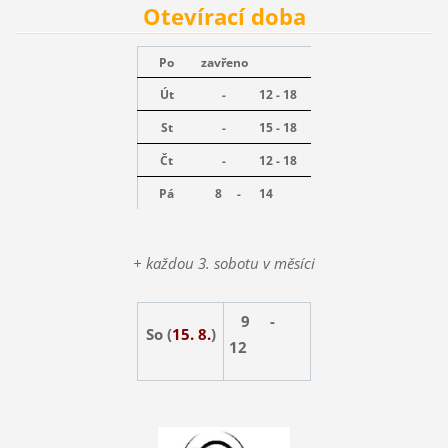
Otevírací doba
Po
zavřeno
Út
-
12 - 18
St
-
15 - 18
Čt
-
12 - 18
Pá
8 -
14
+ každou 3. sobotu v měsíci
9 -
So (
15. 8.
)
12