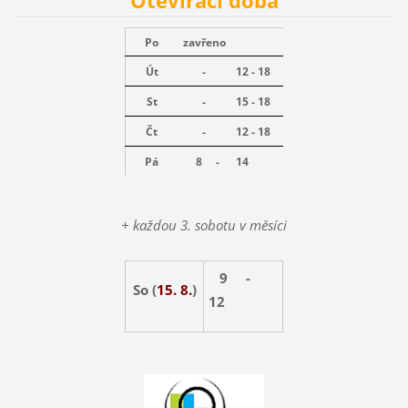
Otevírací doba
Po
zavřeno
Út
-
12 - 18
St
-
15 - 18
Čt
-
12 - 18
Pá
8 -
14
+ každou 3. sobotu v měsíci
9 -
So (
15. 8.
)
12