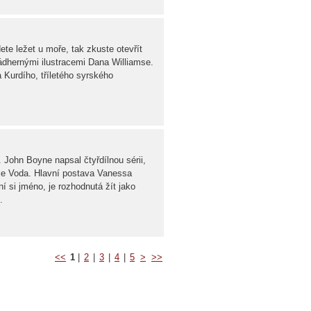
ete ležet u moře, tak zkuste otevřít
ádhernými ilustracemi Dana Williamse.
 Kurdího, tříletého syrského
 John Boyne napsal čtyřdílnou sérii,
uje Voda. Hlavní postava Vanessa
í si jméno, je rozhodnutá žít jako
.
<<
1
|
2
|
3
|
4
|
5
>
>>