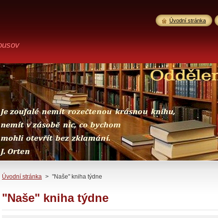
Úvodní stránka
ousov
Úvodní stránka
>
"Naše" kniha týdne
"Naše" kniha týdne