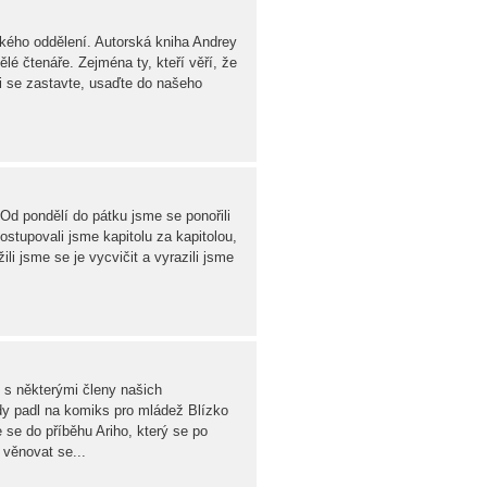
ského oddělení. Autorská kniha Andrey
ělé čtenáře. Zejména ty, kteří věří, že
íli se zastavte, usaďte do našeho
Od pondělí do pátku jsme se ponořili
ostupovali jsme kapitolu za kapitolou,
ili jsme se je vycvičit a vyrazili jsme
 s některými členy našich
dy padl na komiks pro mládež Blízko
se do příběhu Ariho, který se po
 věnovat se...