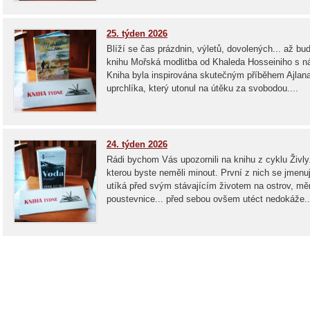
25. týden 2026
Blíží se čas prázdnin, výletů, dovolených... až bud
knihu Mořská modlitba od Khaleda Hosseiniho s n
Kniha byla inspirována skutečným příběhem Ajlana
uprchlíka, který utonul na útěku za svobodou....
24. týden 2026
Rádi bychom Vás upozornili na knihu z cyklu Živly.
kterou byste neměli minout. První z nich se jmen
utíká před svým stávajícím životem na ostrov, měn
poustevnice... před sebou ovšem utéct nedokáže..