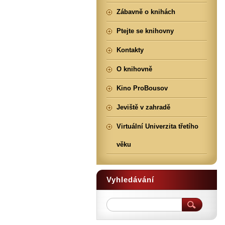
Zábavně o knihách
Ptejte se knihovny
Kontakty
O knihovně
Kino ProBousov
Jeviště v zahradě
Virtuální Univerzita třetího
věku
Vyhledávání