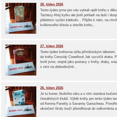
28. týden 2026
Tento týden jsme pro vás vybrali opět knihu z dět
Tachezy Ahoj kytko ale jistě pohladí na duši i dosp
přátelství vyrůst kdekoliv... Přijďte k nám, na chv
květinového křesla a otevřte knihu...
27. týden 2026
Tento týden knihovna ožila příměstským táborem. 
do knihy Cressidy Cowellové Jak vycvičit draka. P
lovili jsme, stejně jako postavy z knihy, draky, snaž
s nimi na dobrodružné...
26. týden 2026
Je tu konec školního roku a s ním nastává loučení
čtenářských klubů. Výběr knihy pro tento týden te
od Kevina Panetty a Savanny Ganucheau. Ponořte 
ukončení školy touží přestěhovat do velkoměsta a