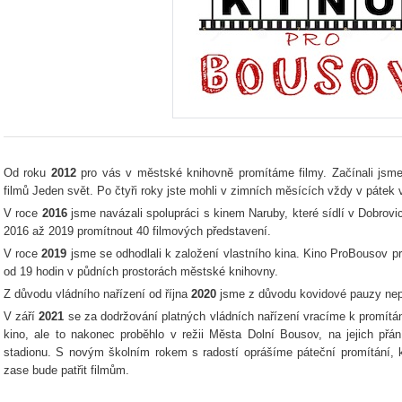
Od roku
2012
pro vás v městské knihovně promítáme filmy. Začínali jsm
filmů Jeden svět. Po čtyři roky jste mohli v zimních měsících vždy v pátek
V roce
2016
jsme navázali spolupráci s kinem Naruby, které sídlí v Dobrov
2016 až 2019 promítnout 40 filmových představení.
V roce
2019
jsme se odhodlali k založení vlastního kina. Kino ProBousov p
od 19 hodin v půdních prostorách městské knihovny.
Z důvodu vládního nařízení od října
2020
jsme z důvodu kovidové pauzy nepr
V září
2021
se za dodržování platných vládních nařízení vracíme k promítání
kino, ale to nakonec proběhlo v režii Města Dolní Bousov, na jejich přá
stadionu. S novým školním rokem s radostí oprášíme páteční promítání, 
zase bude patřit filmům.