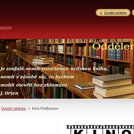
Úvodní stránka
ousov
Úvodní stránka
>
Kino ProBousov