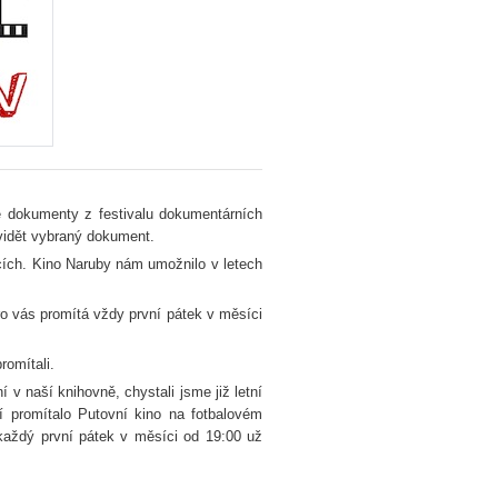
e dokumenty z festivalu dokumentárních
 vidět vybraný dokument.
icích. Kino Naruby nám umožnilo v letech
ro vás promítá vždy první pátek v měsíci
omítali.
 v naší knihovně, chystali jsme již letní
ní promítalo Putovní kino na fotbalovém
každý první pátek v měsíci od 19:00 už