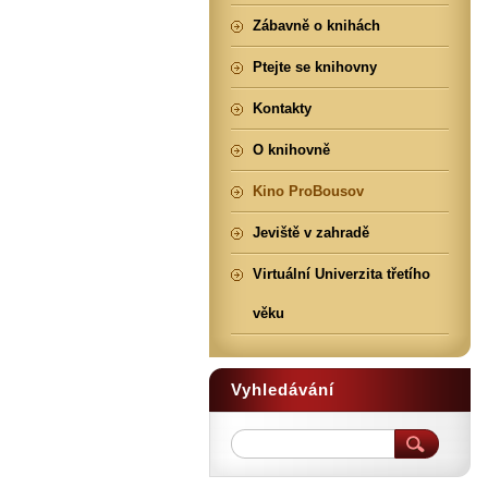
Zábavně o knihách
Ptejte se knihovny
Kontakty
O knihovně
Kino ProBousov
Jeviště v zahradě
Virtuální Univerzita třetího
věku
Vyhledávání