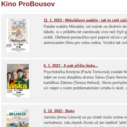
Kino ProBousov
11. 1. 2023 - Mikulášovy patálie : jak to celé zač
Patálie malého Mikuláše, od rvaček na školním dv
táboře, si v průběhu let zamilovaly více než čtyři
světě. Oblíbená postavička nyní poprvé ožívá v p
animovaném filmu pro celou rodinu. Vzniká tak svě
6. 1. 2023 - A pak přišla láska...
Psycholožka Kristýna (Pavla Tomicová) zoufale hl
odjet se svou dospělou dcerou Sárou (Sara Vencl
kartářkou Zdenou (Tereza Hofová). Skrze pochybné 
víc nejen o svém problematickém vztahu k okolí, a
2. 12. 2022 - Buko
Jarmila (Anna Cónová) se po ztrátě muže ocitne na
rozhodnout, zda zbytek života už jen trpělivě “pře