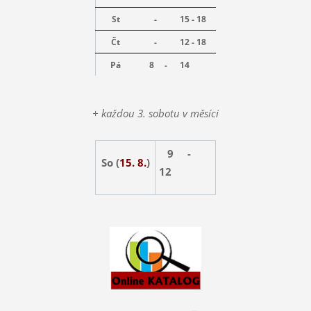
St
-
15 - 18
Čt
-
12 - 18
Pá
8 -
14
+ každou 3. sobotu v měsíci
9 -
So (
15. 8.
)
12