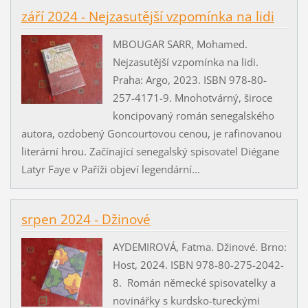
září 2024 - Nejzasutější vzpomínka na lidi
MBOUGAR SARR, Mohamed.
Nejzasutější vzpomínka na lidi.
Praha: Argo, 2023. ISBN 978-80-
257-4171-9. Mnohotvárný, široce
koncipovaný román senegalského
autora, ozdobený Goncourtovou cenou, je rafinovanou
literární hrou. Začínající senegalský spisovatel Diégane
Latyr Faye v Paříži objeví legendární...
srpen 2024 - Džinové
AYDEMIROVÁ, Fatma. Džinové. Brno:
Host, 2024. ISBN 978-80-275-2042-
8. Román německé spisovatelky a
novinářky s kurdsko-tureckými