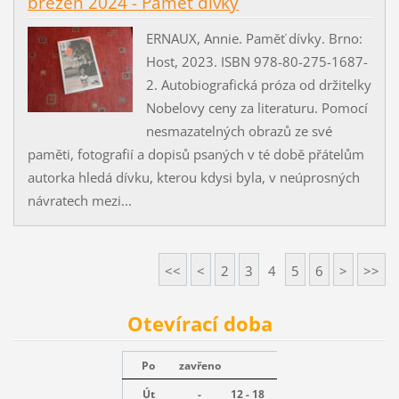
březen 2024 - Paměť dívky
ERNAUX, Annie. Paměť dívky. Brno:
Host, 2023. ISBN 978-80-275-1687-
2. Autobiografická próza od držitelky
Nobelovy ceny za literaturu. Pomocí
nesmazatelných obrazů ze své
paměti, fotografií a dopisů psaných v té době přátelům
autorka hledá dívku, kterou kdysi byla, v neúprosných
návratech mezi...
<<
<
2
3
4
5
6
>
>>
Otevírací doba
Po
zavřeno
Út
-
12 - 18