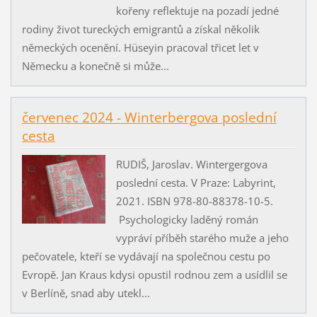
kořeny reflektuje na pozadí jedné
rodiny život tureckých emigrantů a získal několik
německých ocenění. Hüseyin pracoval třicet let v
Německu a konečně si může...
červenec 2024 - Winterbergova poslední
cesta
RUDIŠ, Jaroslav. Wintergergova
poslední cesta. V Praze: Labyrint,
2021. ISBN 978-80-88378-10-5.
Psychologicky laděný román
vypráví příběh starého muže a jeho
pečovatele, kteří se vydávají na společnou cestu po
Evropě. Jan Kraus kdysi opustil rodnou zem a usídlil se
v Berlíně, snad aby utekl...