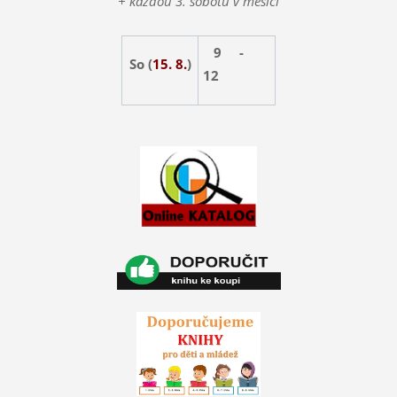
+ každou 3. sobotu v měsíci
9 -
So (
15. 8.
)
12