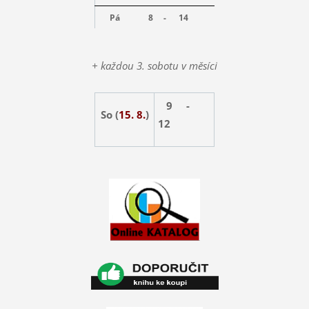
Pá
8 -
14
+ každou 3. sobotu v měsíci
9 -
So (
15. 8.
)
12