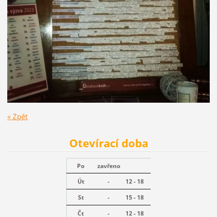
« Zpět
Otevírací doba
Po
zavřeno
Út
-
12 - 18
St
-
15 - 18
Čt
-
12 - 18