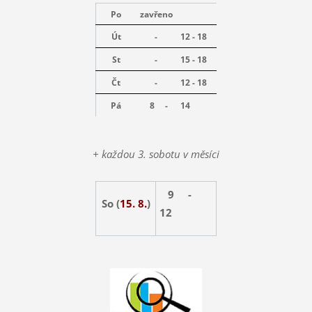
Po
zavřeno
Út
-
12 - 18
St
-
15 - 18
Čt
-
12 - 18
Pá
8 -
14
+ každou 3. sobotu v měsíci
9 -
So (
15. 8.
)
12