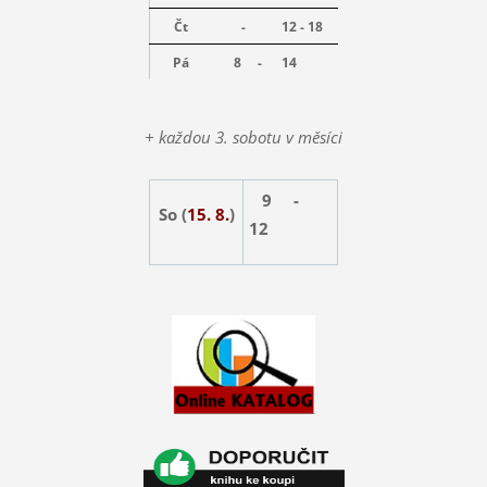
Čt
-
12 - 18
Pá
8 -
14
+ každou 3. sobotu v měsíci
9 -
So (
15. 8.
)
12