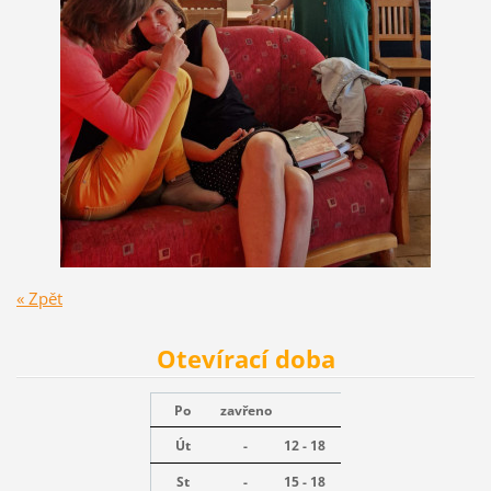
« Zpět
Otevírací doba
Po
zavřeno
Út
-
12 - 18
St
-
15 - 18